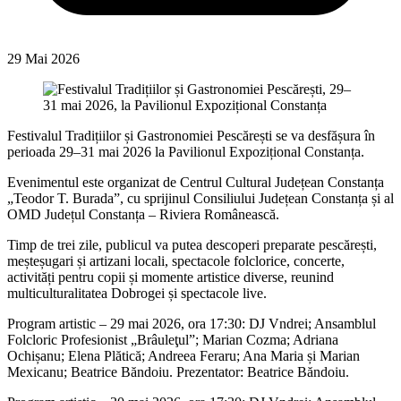
29 Mai 2026
Festivalul Tradițiilor și Gastronomiei Pescărești se va desfășura în
perioada 29–31 mai 2026 la Pavilionul Expozițional Constanța.
Evenimentul este organizat de Centrul Cultural Județean Constanța
„Teodor T. Burada”, cu sprijinul Consiliului Județean Constanța și al
OMD Județul Constanța – Riviera Românească.
Timp de trei zile, publicul va putea descoperi preparate pescărești,
meșteșugari și artizani locali, spectacole folclorice, concerte,
activități pentru copii și momente artistice diverse, reunind
multiculturalitatea Dobrogei și spectacole live.
Program artistic – 29 mai 2026, ora 17:30: DJ Vndrei; Ansamblul
Folcloric Profesionist „Brâuleţul”; Marian Cozma; Adriana
Ochișanu; Elena Plătică; Andreea Feraru; Ana Maria și Marian
Mexicanu; Beatrice Băndoiu. Prezentator: Beatrice Băndoiu.