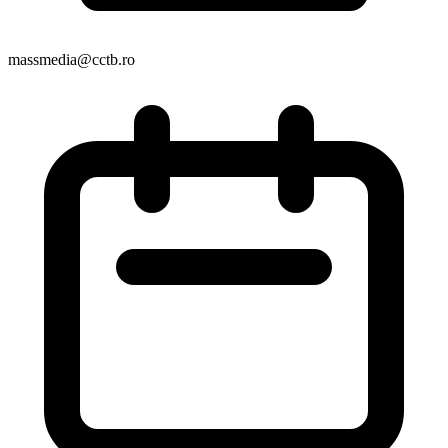
massmedia@cctb.ro