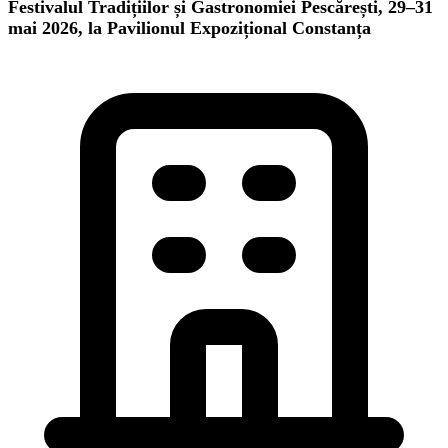
Festivalul Tradițiilor și Gastronomiei Pescărești, 29–31
mai 2026, la Pavilionul Expozițional Constanța