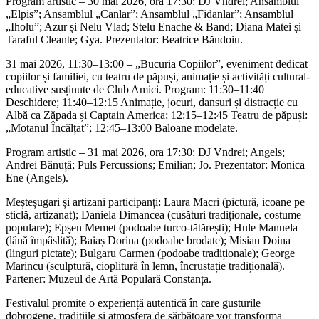
Program artistic – 30 mai 2026, ora 17:30: DJ Vndrei; Ansamblul
„Elpis”; Ansamblul „Canlar”; Ansamblul „Fidanlar”; Ansamblul
„Iholu”; Azur și Nelu Vlad; Stelu Enache & Band; Diana Matei și
Taraful Cleante; Gya. Prezentator: Beatrice Băndoiu.
31 mai 2026, 11:30–13:00 – „Bucuria Copiilor”, eveniment dedicat
copiilor și familiei, cu teatru de păpuși, animație și activități cultural-
educative susținute de Club Amici. Program: 11:30–11:40
Deschidere; 11:40–12:15 Animație, jocuri, dansuri și distracție cu
Albă ca Zăpada și Captain America; 12:15–12:45 Teatru de păpuși:
„Motanul Încălțat”; 12:45–13:00 Baloane modelate.
Program artistic – 31 mai 2026, ora 17:30: DJ Vndrei; Angels;
Andrei Bănuță; Puls Percussions; Emilian; Jo. Prezentator: Monica
Ene (Angels).
Meșteșugari și artizani participanți: Laura Macri (pictură, icoane pe
sticlă, artizanat); Daniela Dimancea (cusături tradiționale, costume
populare); Epșen Memet (podoabe turco‑tătărești); Hule Manuela
(lână împâslită); Baiaș Dorina (podoabe brodate); Misian Doina
(linguri pictate); Bulgaru Carmen (podoabe tradiționale); George
Marincu (sculptură, cioplitură în lemn, încrustație tradițională).
Partener: Muzeul de Artă Populară Constanța.
Festivalul promite o experiență autentică în care gusturile
dobrogene, tradițiile și atmosfera de sărbătoare vor transforma