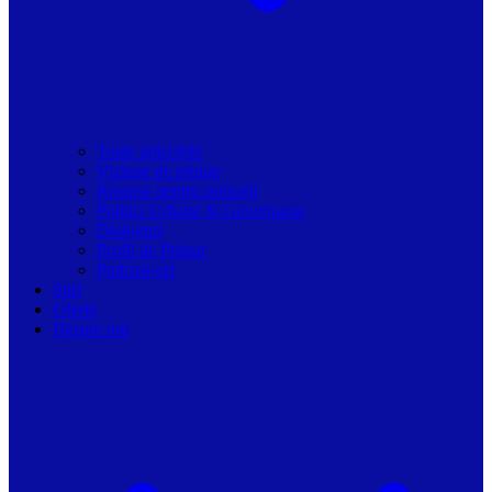
Toate articolele
Viziune de primar
Resurse pentru primarii
Politici Urbane & Guvernanta
Dialoguri
Profil de Primar
Podcast-uri
Stiri
Oferte
Despre noi