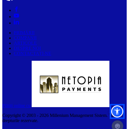
PRIMĂRII
COMPANII
ARTICOLE
DESPRE NOI
CONTACTAȚI-NE
Plătiți online cu
Copyright © 2003 -
2026
Millenium Management Sistem. Toate
drepturile rezervate.