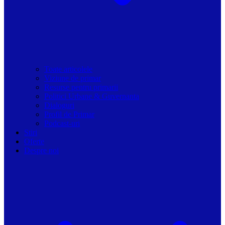
Toate articolele
Viziune de primar
Resurse pentru primarii
Politici Urbane & Guvernanta
Dialoguri
Profil de Primar
Podcast-uri
Stiri
Oferte
Despre noi