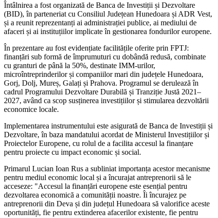
Întâlnirea a fost organizată de Banca de Investiții și Dezvoltare
(BID), în parteneriat cu Consiliul Județean Hunedoara și ADR Vest,
și a reunit reprezentanți ai administrației publice, ai mediului de
afaceri și ai instituțiilor implicate în gestionarea fondurilor europene.
În prezentare au fost evidențiate facilitățile oferite prin FPTJ:
finanțări sub formă de împrumuturi cu dobândă redusă, combinate
cu granturi de până la 50%, destinate IMM-urilor,
microîntreprinderilor și companiilor mari din județele Hunedoara,
Gorj, Dolj, Mureș, Galați și Prahova. Programul se derulează în
cadrul Programului Dezvoltare Durabilă și Tranziție Justă 2021–
2027, având ca scop susținerea investițiilor și stimularea dezvoltării
economice locale.
Implementarea instrumentului este asigurată de Banca de Investiții și
Dezvoltare, în baza mandatului acordat de Ministerul Investițiilor și
Proiectelor Europene, cu rolul de a facilita accesul la finanțare
pentru proiecte cu impact economic și social.
Primarul Lucian Ioan Rus a subliniat importanța acestor mecanisme
pentru mediul economic local și a încurajat antreprenorii să le
acceseze: "Accesul la finanțări europene este esențial pentru
dezvoltarea economică a comunității noastre. Îi încurajez pe
antreprenorii din Deva și din județul Hunedoara să valorifice aceste
oportunități, fie pentru extinderea afacerilor existente, fie pentru