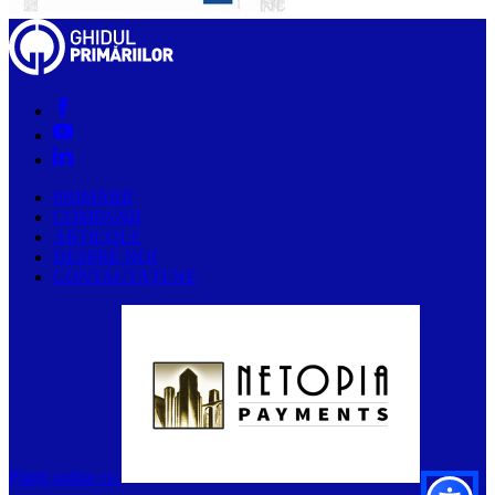
PRIMĂRII
COMPANII
ARTICOLE
DESPRE NOI
CONTACTAȚI-NE
Plătiți online cu