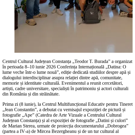
Centrul Cultural Județean Constanța „Teodor T. Burada” a organizat
în perioada 8–10 iunie 2026 Conferința Internațională „Datina: O
lume veche într-o lume nouă”, ediție dedicată studiilor despre apă și
dialogului interdisciplinar asupra relației dintre apă, comunitate,
memorie și identitate culturală. Evenimentul a reunit cercetători,
artiști, cadre universitare, specialiști în patrimoniu și actori culturali
din România și din străinătate.
Prima zi (8 iunie), la Centrul Multifuncțional Educativ pentru Tineret
„Jean Constantin”, a debutat cu vernisajul expoziției de pictură și
fotografie „Ape” (Catedra de Arte Vizuale a Centrului Cultural
Județean Constanța) și al expoziției de fotografie „Datini și culori”
de Marian Sterea, urmate de proiecția documentarului „Dobrogea”
(partea a IV‑a) de Mircea Bezergheanu și de un tur cultural al