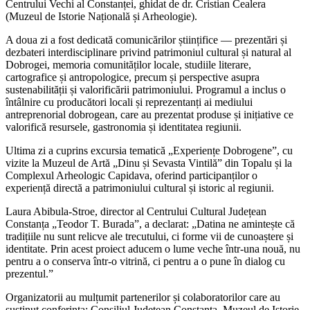
Centrului Vechi al Constanței, ghidat de dr. Cristian Cealera
(Muzeul de Istorie Națională și Arheologie).
A doua zi a fost dedicată comunicărilor științifice — prezentări și
dezbateri interdisciplinare privind patrimoniul cultural și natural al
Dobrogei, memoria comunităților locale, studiile literare,
cartografice și antropologice, precum și perspective asupra
sustenabilității și valorificării patrimoniului. Programul a inclus o
întâlnire cu producători locali și reprezentanți ai mediului
antreprenorial dobrogean, care au prezentat produse și inițiative ce
valorifică resursele, gastronomia și identitatea regiunii.
Ultima zi a cuprins excursia tematică „Experiențe Dobrogene”, cu
vizite la Muzeul de Artă „Dinu și Sevasta Vintilă” din Topalu și la
Complexul Arheologic Capidava, oferind participanților o
experiență directă a patrimoniului cultural și istoric al regiunii.
Laura Abibula‑Stroe, director al Centrului Cultural Județean
Constanța „Teodor T. Burada”, a declarat: „Datina ne amintește că
tradițiile nu sunt relicve ale trecutului, ci forme vii de cunoaștere și
identitate. Prin acest proiect aducem o lume veche într‑una nouă, nu
pentru a o conserva într‑o vitrină, ci pentru a o pune în dialog cu
prezentul.”
Organizatorii au mulțumit partenerilor și colaboratorilor care au
susținut conferința: Consiliul Județean Constanța, Muzeul de Istorie