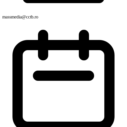
massmedia@cctb.ro