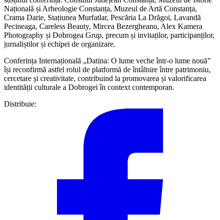
Națională și Arheologie Constanța, Muzeul de Artă Constanța,
Crama Darie, Stațiunea Murfatlar, Pescăria La Drăgoi, Lavandă
Pecineaga, Careless Beauty, Mircea Bezergheanu, Alex Kamera
Photography și Dobrogea Grup, precum și invitaților, participanților,
jurnaliștilor și echipei de organizare.
Conferința Internațională „Datina: O lume veche într‑o lume nouă”
își reconfirmă astfel rolul de platformă de întâlnire între patrimoniu,
cercetare și creativitate, contribuind la promovarea și valorificarea
identității culturale a Dobrogei în context contemporan.
Distribuie: