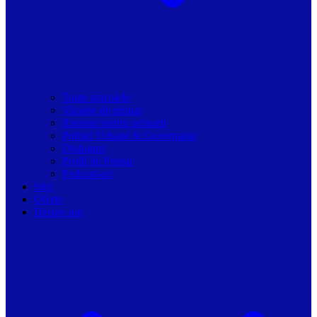
Toate articolele
Viziune de primar
Resurse pentru primarii
Politici Urbane & Guvernanta
Dialoguri
Profil de Primar
Podcast-uri
Stiri
Oferte
Despre noi