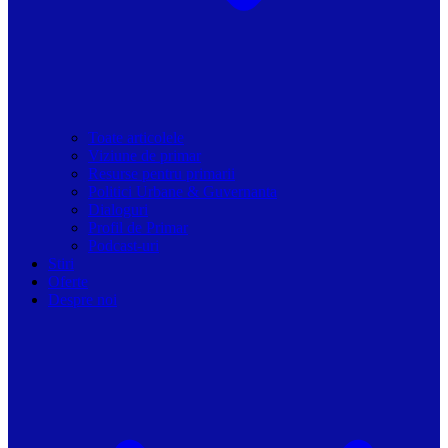
Toate articolele
Viziune de primar
Resurse pentru primarii
Politici Urbane & Guvernanta
Dialoguri
Profil de Primar
Podcast-uri
Stiri
Oferte
Despre noi