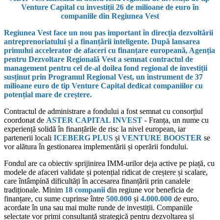
Venture Capital cu investiții 26 de milioane de euro în
companiile din Regiunea Vest
Regiunea Vest face un nou pas important în direcția dezvoltării
antreprenoriatului și a finanțării inteligente. După lansarea
primului accelerator de afaceri cu finanțare europeană, Agenția
pentru Dezvoltare Regională Vest a semnat contractul de
management pentru cel de-al doilea fond regional de investiții
susținut prin Programul Regional Vest, un instrument de 37
milioane euro de tip Venture Capital dedicat companiilor cu
potențial mare de creștere.
Contractul de administrare a fondului a fost semnat cu consorțiul
coordonat de
ASTER CAPITAL INVEST
- Franța, un nume cu
experiență solidă în finanțările de risc la nivel european, iar
partenerii locali
ICEBERG PLUS
și
VENTURE BOOSTER
se
vor alătura în gestionarea implementării și operării fondului.
Fondul are ca obiectiv sprijinirea IMM-urilor deja active pe piață, cu
modele de afaceri validate și potențial ridicat de creștere și scalare,
care întâmpină dificultăți în accesarea finanțării prin canalele
tradiționale. Minim
18 companii
din regiune vor beneficia de
finanțare, cu sume cuprinse între
500.000
și
4.000.000
de euro,
acordate în una sau mai multe runde de investiții. Companiile
selectate vor primi consultanță strategică pentru dezvoltarea și