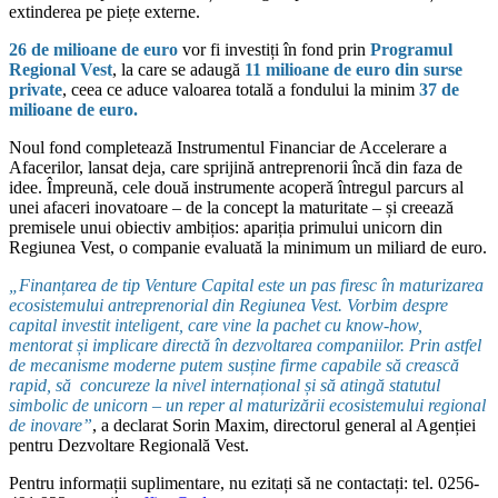
extinderea pe piețe externe.
26 de milioane de euro
vor fi investiți în fond prin
Programul
Regional Vest
, la care se adaugă
11 milioane de euro din surse
private
, ceea ce aduce valoarea totală a fondului la minim
37 de
milioane de euro.
Noul fond completează Instrumentul Financiar de Accelerare a
Afacerilor, lansat deja, care sprijină antreprenorii încă din faza de
idee. Împreună, cele două instrumente acoperă întregul parcurs al
unei afaceri inovatoare – de la concept la maturitate – și creează
premisele unui obiectiv ambițios: apariția primului unicorn din
Regiunea Vest, o companie evaluată la minimum un miliard de euro.
„Finanțarea de tip Venture Capital este un pas firesc în maturizarea
ecosistemului antreprenorial din Regiunea Vest. Vorbim despre
capital investit inteligent, care vine la pachet cu know-how,
mentorat și implicare directă în dezvoltarea companiilor. Prin astfel
de mecanisme moderne putem susține firme capabile să crească
rapid, să concureze la nivel internațional și să atingă statutul
simbolic de unicorn – un reper al maturizării ecosistemului regional
de inovare”
, a declarat Sorin Maxim, directorul general al Agenției
pentru Dezvoltare Regională Vest.
Pentru informații suplimentare, nu ezitați să ne contactați: tel. 0256-