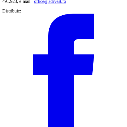
491.923, e-mail -
office@adrvest.ro
Distribuie: