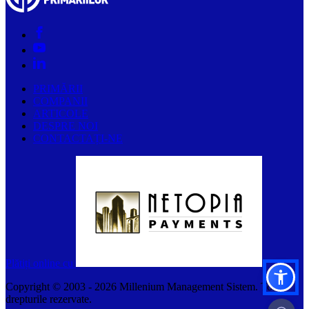
PRIMĂRII
COMPANII
ARTICOLE
DESPRE NOI
CONTACTAȚI-NE
Plătiți online cu
Copyright © 2003 -
2026
Millenium Management Sistem. Toate
drepturile rezervate.