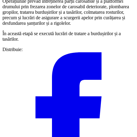
Operațiunile prevăd întreținerea părții carosabile și a platformei
drumului prin frezarea zonelor de carosabil deteriorate, plombarea
gropilor, tratarea burdușirilor și a tasărilor, colmatarea rosturilor,
precum și lucrări de asigurare a scurgerii apelor prin curățarea și
desfundarea șanțurilor și a rigolelor.
În această etapă se execută lucrări de tratare a burdușirilor și a
tasărilor.
Distribuie: