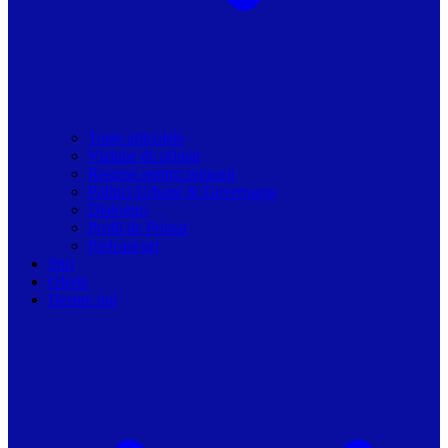
Toate articolele
Viziune de primar
Resurse pentru primarii
Politici Urbane & Guvernanta
Dialoguri
Profil de Primar
Podcast-uri
Stiri
Oferte
Despre noi