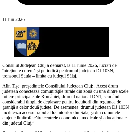
11 Iun 2026
Consiliul Județean Cluj a demarat, la 11 iunie 2026, lucrări de
întreținere curentă şi periodică pe drumul județean DJ 103N,
tronsonul Șaula – limita cu județul Sălaj.
Alin Tișe, președintele Consiliului Județean Cluj: „Acest drum
județean conectează comunitățile rurale din zonă cu una dintre axele
rutiere principale ale României, drumul național DN1, scurtând
considerabil timpii de deplasare pentru locuitorii din regiunea de
graniță a celor două județe. De asemenea, drumul județean DJ 103N
facilitează accesul rapid al locuitorilor din Sălaj și din comunele
clujene limitrofe către centrele economice, medicale și educaționale
din județul Cluj.”