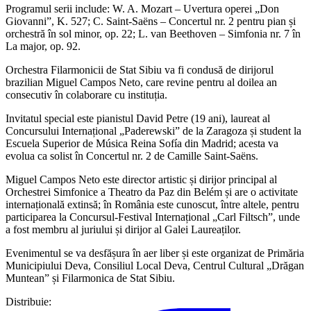
Programul serii include: W. A. Mozart – Uvertura operei „Don
Giovanni”, K. 527; C. Saint‑Saëns – Concertul nr. 2 pentru pian și
orchestră în sol minor, op. 22; L. van Beethoven – Simfonia nr. 7 în
La major, op. 92.
Orchestra Filarmonicii de Stat Sibiu va fi condusă de dirijorul
brazilian Miguel Campos Neto, care revine pentru al doilea an
consecutiv în colaborare cu instituția.
Invitatul special este pianistul David Petre (19 ani), laureat al
Concursului Internațional „Paderewski” de la Zaragoza și student la
Escuela Superior de Música Reina Sofía din Madrid; acesta va
evolua ca solist în Concertul nr. 2 de Camille Saint‑Saëns.
Miguel Campos Neto este director artistic și dirijor principal al
Orchestrei Simfonice a Theatro da Paz din Belém și are o activitate
internațională extinsă; în România este cunoscut, între altele, pentru
participarea la Concursul‑Festival Internațional „Carl Filtsch”, unde
a fost membru al juriului și dirijor al Galei Laureaților.
Evenimentul se va desfășura în aer liber și este organizat de Primăria
Municipiului Deva, Consiliul Local Deva, Centrul Cultural „Drăgan
Muntean” și Filarmonica de Stat Sibiu.
Distribuie: