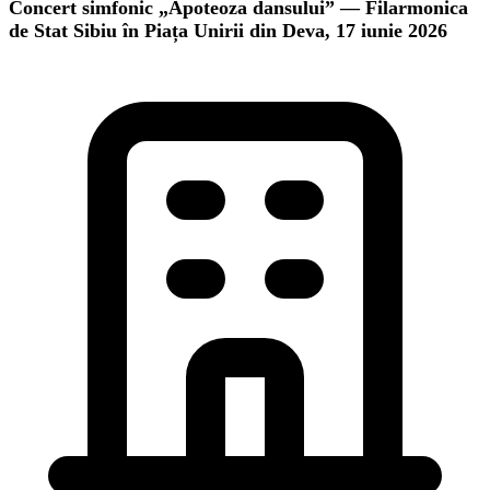
Concert simfonic „Apoteoza dansului” — Filarmonica
de Stat Sibiu în Piața Unirii din Deva, 17 iunie 2026