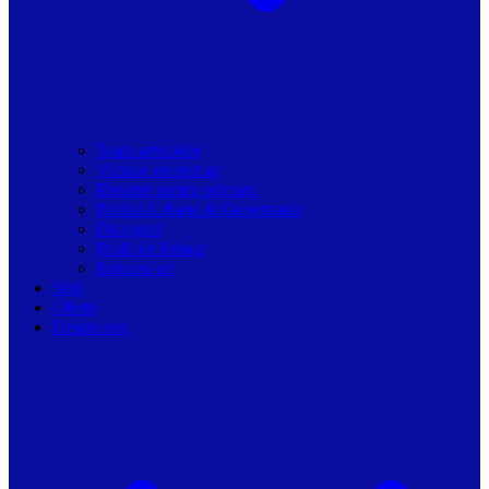
Toate articolele
Viziune de primar
Resurse pentru primarii
Politici Urbane & Guvernanta
Dialoguri
Profil de Primar
Podcast-uri
Stiri
Oferte
Despre noi