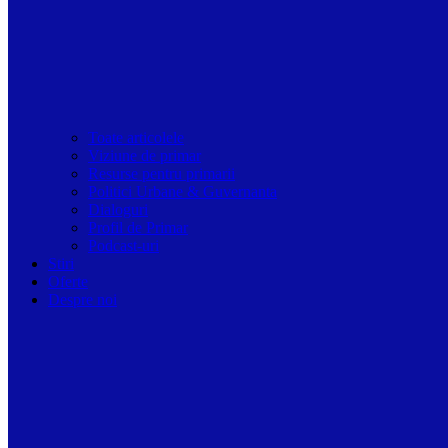
Toate articolele
Viziune de primar
Resurse pentru primarii
Politici Urbane & Guvernanta
Dialoguri
Profil de Primar
Podcast-uri
Stiri
Oferte
Despre noi