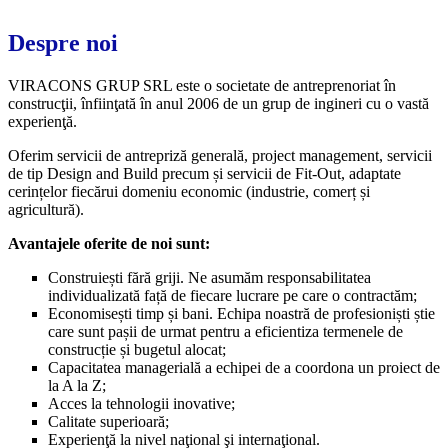
Despre noi
VIRACONS GRUP SRL este o societate de antreprenoriat în
construcţii, înfiinţată în anul 2006 de un grup de ingineri cu o vastă
experienţă.
Oferim servicii de antrepriză generală, project management, servicii
de tip Design and Build precum și servicii de Fit-Out, adaptate
cerințelor fiecărui domeniu economic (industrie, comerț și
agricultură).
Avantajele oferite de noi sunt:
Construiești fără griji. Ne asumăm responsabilitatea
individualizată față de fiecare lucrare pe care o contractăm;
Economisești timp și bani. Echipa noastră de profesioniști știe
care sunt pașii de urmat pentru a eficientiza termenele de
construcție și bugetul alocat;
Capacitatea managerială a echipei de a coordona un proiect de
la A la Z;
Acces la tehnologii inovative;
Calitate superioară;
Experienţă la nivel naţional şi internaţional.