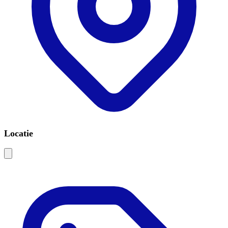
Locatie
Leaflet
|
©
OSM