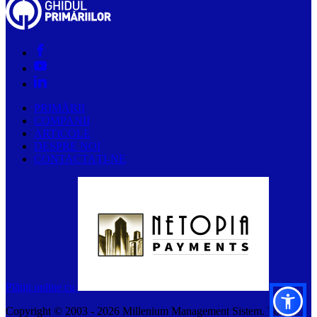
PRIMĂRII
COMPANII
ARTICOLE
DESPRE NOI
CONTACTAȚI-NE
Plătiți online cu
Copyright © 2003 -
2026
Millenium Management Sistem. Toate