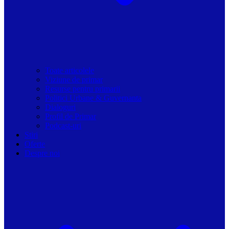
Toate articolele
Viziune de primar
Resurse pentru primarii
Politici Urbane & Guvernanta
Dialoguri
Profil de Primar
Podcast-uri
Stiri
Oferte
Despre noi