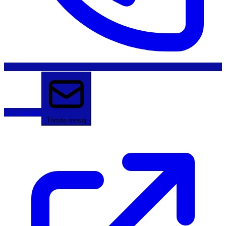
Sună acum
Trimite mesaj