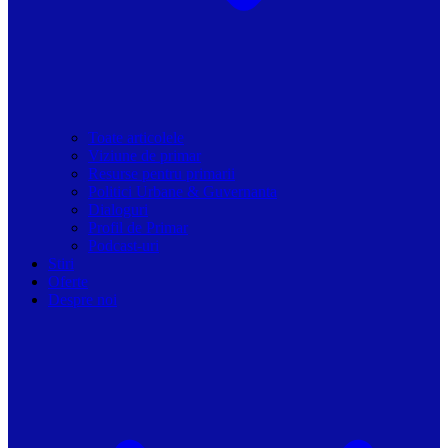
Toate articolele
Viziune de primar
Resurse pentru primarii
Politici Urbane & Guvernanta
Dialoguri
Profil de Primar
Podcast-uri
Stiri
Oferte
Despre noi