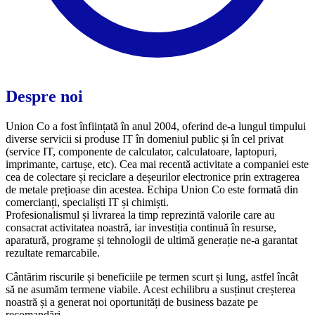
Despre noi
Union Co a fost înființată în anul 2004, oferind de-a lungul timpului
diverse servicii si produse IT în domeniul public și în cel privat
(service IT, componente de calculator, calculatoare, laptopuri,
imprimante, cartușe, etc). Cea mai recentă activitate a companiei este
cea de colectare și reciclare a deșeurilor electronice prin extragerea
de metale prețioase din acestea. Echipa Union Co este formată din
comercianți, specialiști IT și chimiști.
Profesionalismul și livrarea la timp reprezintă valorile care au
consacrat activitatea noastră, iar investiția continuă în resurse,
aparatură, programe și tehnologii de ultimă generație ne-a garantat
rezultate remarcabile.
Cântărim riscurile și beneficiile pe termen scurt și lung, astfel încât
să ne asumăm termene viabile. Acest echilibru a susținut creșterea
noastră și a generat noi oportunități de business bazate pe
recomandări.