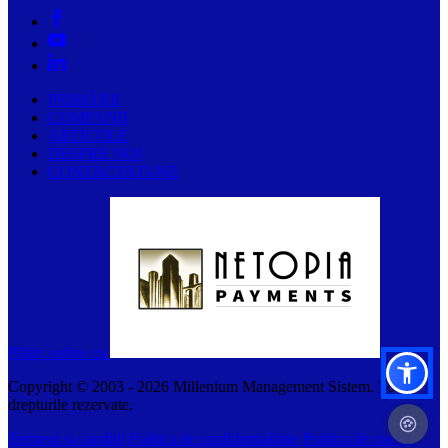
PRIMĂRII
COMPANII
ARTICOLE
DESPRE NOI
CONTACTAȚI-NE
Plătiți online cu
Copyright © 2003 -
2026
Millenium Management Sistem. Toate
drepturile rezervate.
Termeni și condiții
Politica de confidentialitate
Politica de cookie