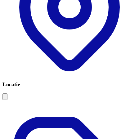
Locatie
Leaflet
|
©
OSM