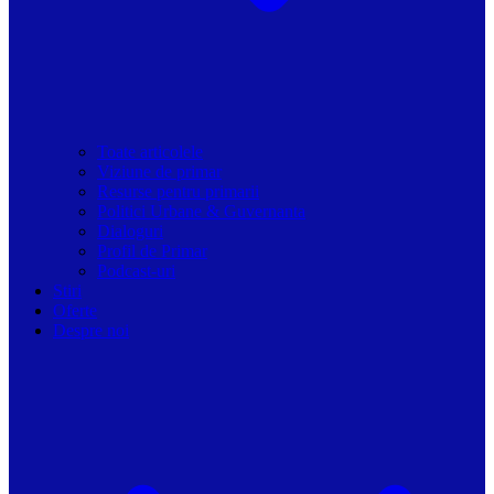
Toate articolele
Viziune de primar
Resurse pentru primarii
Politici Urbane & Guvernanta
Dialoguri
Profil de Primar
Podcast-uri
Stiri
Oferte
Despre noi