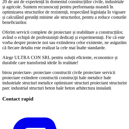
20 de ani de experiență în domeniul construcțiilor civile, industriale
și agricole. Suntem recunoscuți pentru performanța noastră în
optimizarea structurilor de rezistență, respectând legislația în vigoare
și calculând greutăți minime ale structurilor, pentru a reduce costurile
beneficiarilor.
Oferim servicii complete de proiectare și reabilitare a construcțiilor,
având o echipă de profesioniști dedicați și experimentați. Fie că este
vorba despre proiecte noi sau extinderea celor existente, ne asigurăm
că fiecare detaliu este realizat la cele mai înalte standarde.
Alege ULTRA CON SRL pentru soluții eficiente, economice și
durabile care transformă ideile în realitate!
birou proiectare- proiectare constructii civile
proiectare
servicii
proiectare
extindere constructii
construcţii
hale metalice
hale
industriale
structuri metalice
optimizare structuri
proiectant
structurist
parc industrial
structuri beton
hale beton
arhitectura
instalatii
Contact rapid