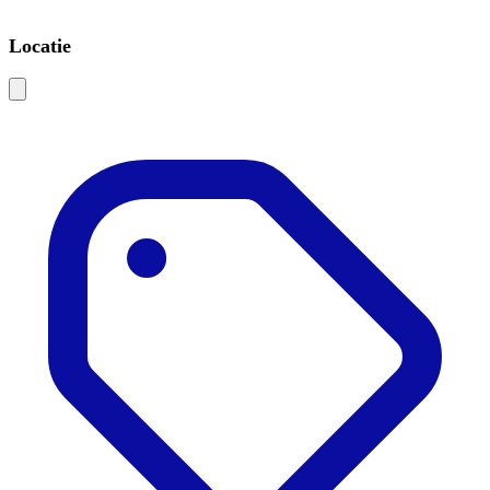
Locatie
Leaflet
|
©
OSM