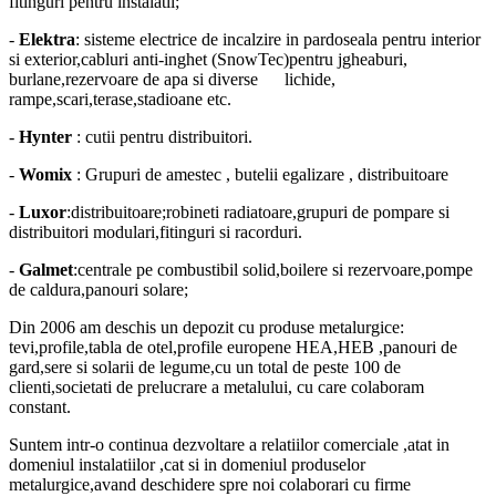
fitinguri pentru instalatii;
-
Elektra
: sisteme electrice de incalzire in pardoseala pentru interior
si exterior,cabluri anti-inghet (SnowTec)pentru jgheaburi,
burlane,rezervoare de apa si diverse lichide,
rampe,scari,terase,stadioane etc.
-
Hynter
: cutii pentru distribuitori.
-
Womix
: Grupuri de amestec , butelii egalizare , distribuitoare
-
Luxor
:distribuitoare;robineti radiatoare,grupuri de pompare si
distribuitori modulari,fitinguri si racorduri.
-
Galmet
:centrale pe combustibil solid,boilere si rezervoare,pompe
de caldura,panouri solare;
Din 2006 am deschis un depozit cu produse metalurgice:
tevi,profile,tabla de otel,profile europene HEA,HEB ,panouri de
gard,sere si solarii de legume,cu un total de peste 100 de
clienti,societati de prelucrare a metalului, cu care colaboram
constant.
Suntem intr-o continua dezvoltare a relatiilor comerciale ,atat in
domeniul instalatiilor ,cat si in domeniul produselor
metalurgice,avand deschidere spre noi colaborari cu firme