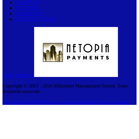
COMPANII
ARTICOLE
DESPRE NOI
CONTACTAȚI-NE
Plătiți online cu
Copyright © 2003 -
2026
Millenium Management Sistem. Toate
drepturile rezervate.
Termeni și condiții
Politica de confidentialitate
Politica de cookie