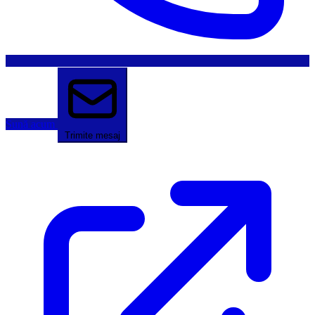
Sună acum
Trimite mesaj