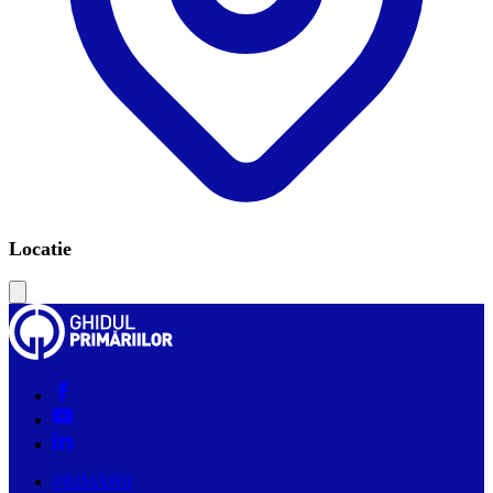
Locatie
Leaflet
|
©
OSM
PRIMĂRII