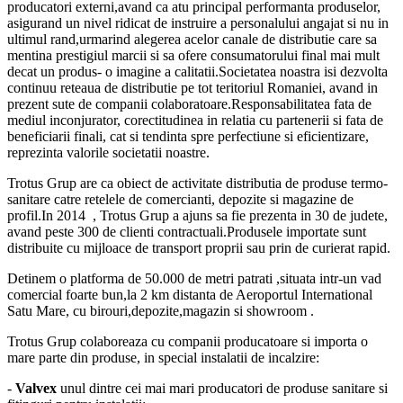
producatori externi,avand ca atu principal performanta produselor,
asigurand un nivel ridicat de instruire a personalului angajat si nu in
ultimul rand,urmarind alegerea acelor canale de distributie care sa
mentina prestigiul marcii si sa ofere consumatorului final mai mult
decat un produs- o imagine a calitatii.Societatea noastra isi dezvolta
continuu reteaua de distributie pe tot teritoriul Romaniei, avand in
prezent sute de companii colaboratoare.Responsabilitatea fata de
mediul inconjurator, corectitudinea in relatia cu partenerii si fata de
beneficiarii finali, cat si tendinta spre perfectiune si eficientizare,
reprezinta valorile societatii noastre.
Trotus Grup are ca obiect de activitate distributia de produse termo-
sanitare catre retelele de comercianti, depozite si magazine de
profil.
In 2014 , Trotus Grup a ajuns sa fie prezenta in 30 de judete,
avand peste 300 de clienti contractuali.Produsele importate sunt
distribuite
cu mijloace de transport proprii sau prin de curierat rapid.
Detinem o platforma de 50.000 de metri patrati ,situata intr-un vad
comercial foarte bun,la 2 km distanta de Aeroportul International
Satu Mare, cu birouri,depozite,magazin si showroom .
Trotus Grup colaboreaza cu companii producatoare si importa o
mare parte din produse, in special instalatii de incalzire:
-
Valvex
unul dintre cei mai mari producatori de produse sanitare si