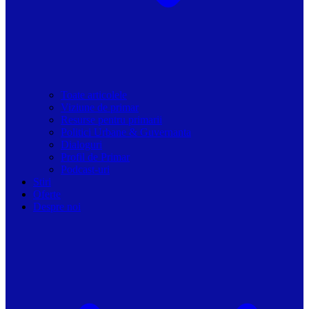
Toate articolele
Viziune de primar
Resurse pentru primarii
Politici Urbane & Guvernanta
Dialoguri
Profil de Primar
Podcast-uri
Stiri
Oferte
Despre noi