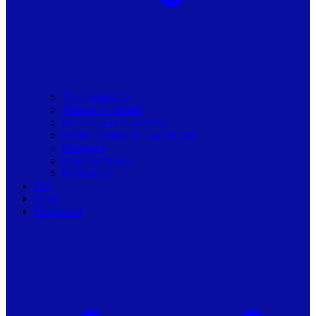
Toate articolele
Viziune de primar
Resurse pentru primarii
Politici Urbane & Guvernanta
Dialoguri
Profil de Primar
Podcast-uri
Stiri
Oferte
Despre noi