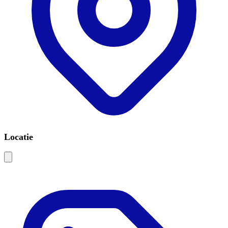
Locatie
Leaflet
|
©
OSM