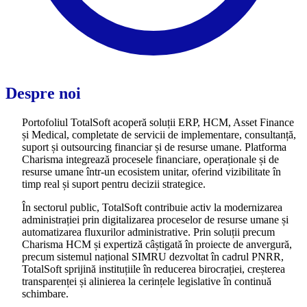
Despre noi
Portofoliul TotalSoft acoperă soluții ERP, HCM, Asset Finance
și Medical, completate de servicii de implementare, consultanță,
suport și outsourcing financiar și de resurse umane. Platforma
Charisma integrează procesele financiare, operaționale și de
resurse umane într-un ecosistem unitar, oferind vizibilitate în
timp real și suport pentru decizii strategice.
În sectorul public, TotalSoft contribuie activ la modernizarea
administrației prin digitalizarea proceselor de resurse umane și
automatizarea fluxurilor administrative. Prin soluții precum
Charisma HCM și expertiză câștigată în proiecte de anvergură,
precum sistemul național SIMRU dezvoltat în cadrul PNRR,
TotalSoft sprijină instituțiile în reducerea birocrației, creșterea
transparenței și alinierea la cerințele legislative în continuă
schimbare.