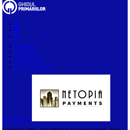
PRIMĂRII
COMPANII
ARTICOLE
DESPRE NOI
CONTACTAȚI-NE
Plătiți online cu
Copyright © 2003 -
2026
Millenium Management Sistem. Toate