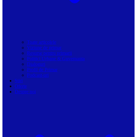
Toate articolele
Viziune de primar
Resurse pentru primarii
Politici Urbane & Guvernanta
Dialoguri
Profil de Primar
Podcast-uri
Stiri
Oferte
Despre noi