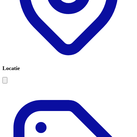
Locatie
Leaflet
|
©
OSM