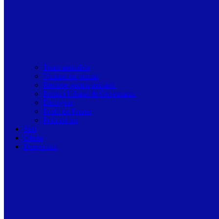
Toate articolele
Viziune de primar
Resurse pentru primarii
Politici Urbane & Guvernanta
Dialoguri
Profil de Primar
Podcast-uri
Stiri
Oferte
Despre noi