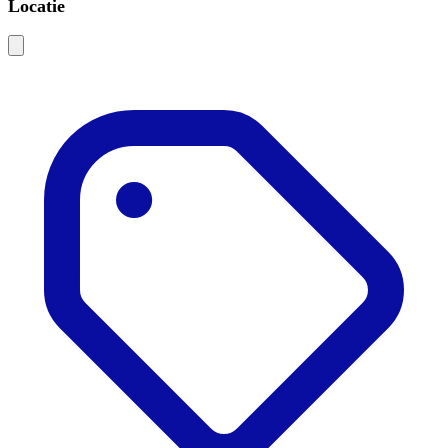
Locatie
Leaflet
|
©
OSM