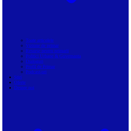
Toate articolele
Viziune de primar
Resurse pentru primarii
Politici Urbane & Guvernanta
Dialoguri
Profil de Primar
Podcast-uri
Stiri
Oferte
Despre noi