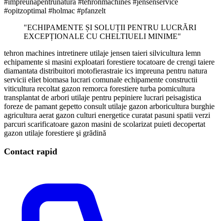
#impreunapentrunatura #tehronmachines #jensenservice
#opitzoptimal #holmac #pfanzelt
"ECHIPAMENTE ȘI SOLUȚII PENTRU LUCRĂRI
EXCEPȚIONALE CU CHELTIUELI MINIME"
tehron machines
intretinere
utilaje jensen
taieri
silvicultura
lemn
echipamente si masini exploatari forestiere
tocatoare de crengi
taiere
diamantata
distribuitori motofierastraie
ics
impreuna pentru natura
servicii eliet biomasa lucrari comunale echipamente constructii
viticultura recoltat gazon remorca forestiere turba pomicultura
transplantat de arbori utilaje pentru pepiniere lucrari peisagistica
foreze de pamant gepetto consult utilaje gazon arboricultura burghie
agricultura aerat gazon culturi energetice curatat pasuni spatii verzi
parcuri scarificatoare gazon masini de scolarizat puieti decopertat
gazon
utilaje forestiere şi grădină
Contact rapid