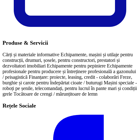
Produse & Servicii
Cărți și materiale informative
Echipamente, mașini și utilaje pentru
construcții, drumuri, șosele, pentru constructori, prestatori și
dezvoltatori imobiliari
Echipamente pentru pepiniere
Echipamente
profesionale pentru producere și întreținere profesională a gazonului
/ peisagistică
Finanțare: proiecte, leasing, credit - colaborări
Freze,
burghie și carote pentru îndepărtat cioate / buturugi
Mașini speciale -
roboți pe șenile, telecomandați, pentru lucrul în pante mari și condiții
grele
Tocătoare de crengi / mărunțitoare de lemn
Rețele Sociale