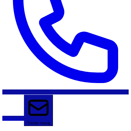
Sună acum
Trimite mesaj