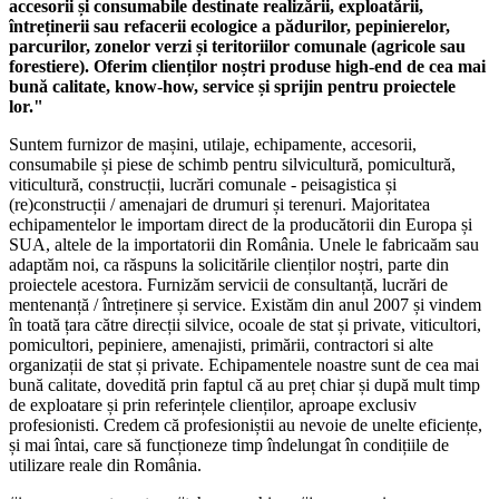
accesorii și consumabile destinate realizării, exploatării,
întreținerii sau refacerii ecologice a pădurilor, pepinierelor,
parcurilor, zonelor verzi și teritoriilor comunale (agricole sau
forestiere). Oferim clienților noștri produse high-end de cea mai
bună calitate, know-how, service și sprijin pentru proiectele
lor."
Suntem furnizor de mașini, utilaje, echipamente, accesorii,
consumabile și piese de schimb pentru silvicultură, pomicultură,
viticultură, construcții, lucrări comunale - peisagistica și
(re)construcții / amenajari de drumuri și terenuri. Majoritatea
echipamentelor le importam direct de la producătorii din Europa și
SUA, altele de la importatorii din România. Unele le fabricaăm sau
adaptăm noi, ca răspuns la solicitările clienților noștri, parte din
proiectele acestora. Furnizăm servicii de consultanță, lucrări de
mentenanță / întreținere și service. Existăm din anul 2007 și vindem
în toată țara către direcții silvice, ocoale de stat și private, viticultori,
pomicultori, pepiniere, amenajisti, primării, contractori si alte
organizații de stat și private. Echipamentele noastre sunt de cea mai
bună calitate, dovedită prin faptul că au preț chiar și după mult timp
de exploatare și prin referințele clienților, aproape exclusiv
profesionisti. Credem că profesioniștii au nevoie de unelte eficiențe,
și mai întai, care să funcționeze timp îndelungat în condițiile de
utilizare reale din România.