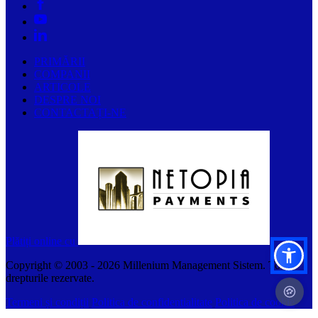
PRIMĂRII
COMPANII
ARTICOLE
DESPRE NOI
CONTACTAȚI-NE
Plătiți online cu
Copyright © 2003 -
2026
Millenium Management Sistem. Toate
drepturile rezervate.
Termeni și condiții
Politica de confidentialitate
Politica de cookie