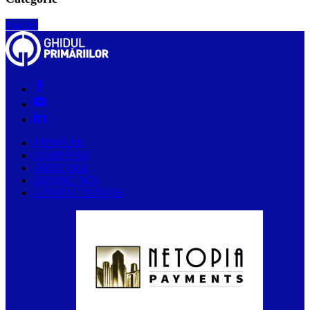
Parchet
PRIMĂRII
COMPANII
ARTICOLE
DESPRE NOI
CONTACTAȚI-NE