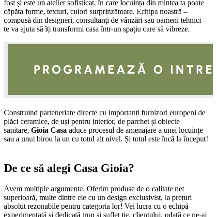
fost și este un atelier sofisticat, în care locuința din mintea ta poate
căpăta forme, texturi, culori surprinzătoare. Echipa noastră –
compusă din designeri, consultanți de vânzări sau oameni tehnici –
te va ajuta să îți transformi casa într-un spațiu care să vibreze.
Construind parteneriate directe cu importanți furnizori europeni de
plăci ceramice, de uși pentru interior, de parchet și obiecte
sanitare,
Gioia Casa
aduce procesul de amenajare a unei locuințe
sau a unui birou la un cu totul alt nivel. Și totul este încă la început!
De ce să alegi Casa Gioia?
Avem multiple argumente. Oferim produse de o calitate net
superioară, multe dintre ele cu un design exclusivist, la prețuri
absolut rezonabile pentru categoria lor! Vei lucra cu o echipă
experimentată și dedicată trup și suflet ție, clientului, odată ce ne-ai