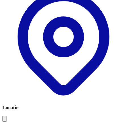
Locatie
Leaflet
|
©
OSM