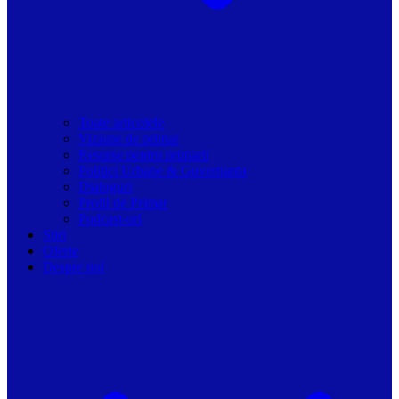
Toate articolele
Viziune de primar
Resurse pentru primarii
Politici Urbane & Guvernanta
Dialoguri
Profil de Primar
Podcast-uri
Stiri
Oferte
Despre noi