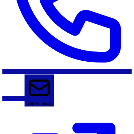
Sună acum
Trimite mesaj