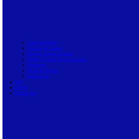
Toate articolele
Viziune de primar
Resurse pentru primarii
Politici Urbane & Guvernanta
Dialoguri
Profil de Primar
Podcast-uri
Stiri
Oferte
Despre noi