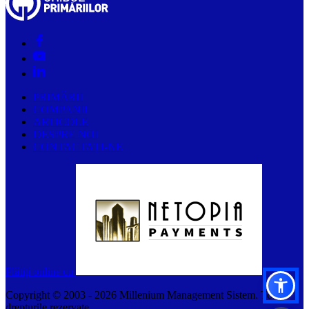
PRIMĂRII
COMPANII
ARTICOLE
DESPRE NOI
CONTACTAȚI-NE
Plătiți online cu
Copyright © 2003 -
2026
Millenium Management Sistem. Toate
drepturile rezervate.