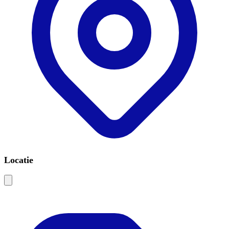
Locatie
Leaflet
|
©
OSM