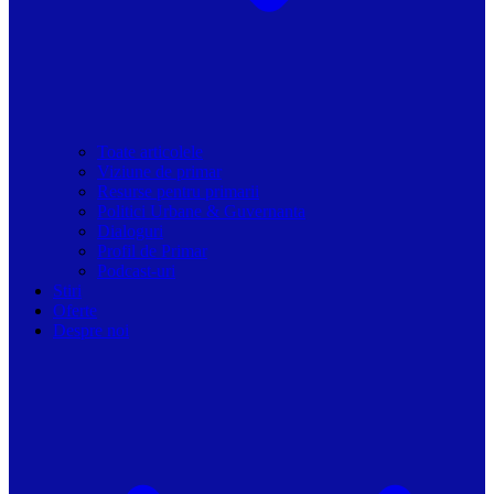
Toate articolele
Viziune de primar
Resurse pentru primarii
Politici Urbane & Guvernanta
Dialoguri
Profil de Primar
Podcast-uri
Stiri
Oferte
Despre noi