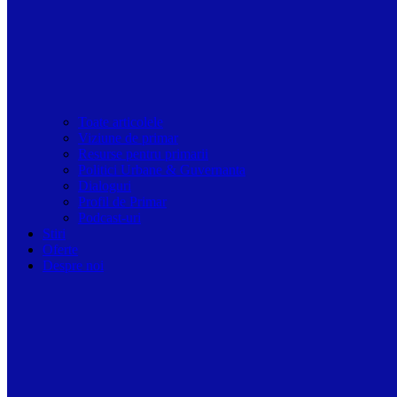
Toate articolele
Viziune de primar
Resurse pentru primarii
Politici Urbane & Guvernanta
Dialoguri
Profil de Primar
Podcast-uri
Stiri
Oferte
Despre noi