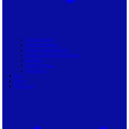
Toate articolele
Viziune de primar
Resurse pentru primarii
Politici Urbane & Guvernanta
Dialoguri
Profil de Primar
Podcast-uri
Stiri
Oferte
Despre noi