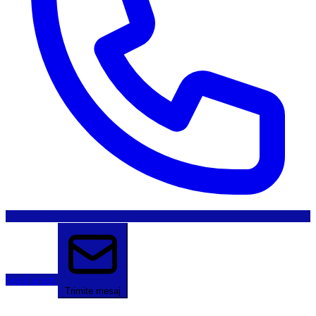
Sună acum
Trimite mesaj