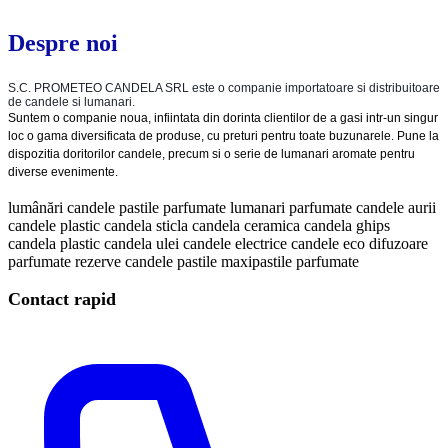
Despre noi
S.C. PROMETEO CANDELA SRL este o companie importatoare si distribuitoare
de candele si lumanari.
Suntem o companie noua, infiintata din dorinta clientilor de a gasi intr-un singur
loc o gama diversificata de produse, cu preturi pentru toate buzunarele.
Pune la
dispozitia doritorilor candele, precum si o serie de lumanari aromate pentru
diverse evenimente.
lumânări
candele
pastile parfumate
lumanari parfumate
candele aurii
candele plastic
candela sticla
candela ceramica
candela ghips
candela plastic
candela ulei
candele electrice
candele eco
difuzoare
parfumate
rezerve candele
pastile
maxipastile parfumate
Contact rapid