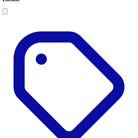
Leaflet
|
©
OSM