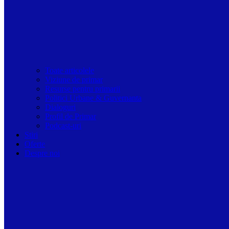
Toate articolele
Viziune de primar
Resurse pentru primarii
Politici Urbane & Guvernanta
Dialoguri
Profil de Primar
Podcast-uri
Stiri
Oferte
Despre noi