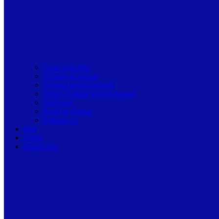
Toate articolele
Viziune de primar
Resurse pentru primarii
Politici Urbane & Guvernanta
Dialoguri
Profil de Primar
Podcast-uri
Stiri
Oferte
Despre noi