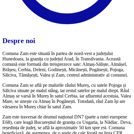
Despre noi
Comuna Zam este situată în partea de nord-vest a județului
Hunedoara, la granița cu județul Arad, în Transilvania. Această
comună este formată din treisprezece sate: Almaș-Săliște, Almășel,
Brășeu, Cerbia, Deleni, Godinești, Micănești, Pogănești, Pojoga,
Sălciva, Tămășești, Valea și Zam, centrul administrativ al comunei.
Comuna Zam se află pe malurile râului Mureș, cu satele Pojoga și
Sălciva situate pe malul stâng, iar restul satelor pe malul drept. Râul
Almaș se varsă în Mureș în satul Cerbia, iar afluentul acestuia, Valea
Mare, se unește cu Almaș în Pogănești. Totodată, râul Zam își are
vărsarea în Mureș chiar în satul Zam.
Zam este traversat de drumul național DN7 (parte a rutei europene
E68), care leagă Bucureștiul de granița cu Ungaria, la Nădlac. Deva,
reședința de județ, se află la aproximativ 50 km spre est. Comuna
beneficiază, de asemenea, de o stație de cale ferată pe linia CFR