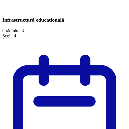
Infrastructură educațională
Grădinițe:
3
Școli:
4