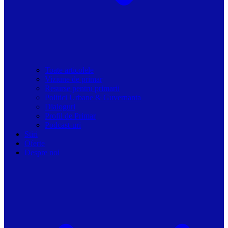
Toate articolele
Viziune de primar
Resurse pentru primarii
Politici Urbane & Guvernanta
Dialoguri
Profil de Primar
Podcast-uri
Stiri
Oferte
Despre noi