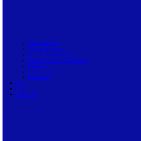
Toate articolele
Viziune de primar
Resurse pentru primarii
Politici Urbane & Guvernanta
Dialoguri
Profil de Primar
Podcast-uri
Stiri
Oferte
Despre noi