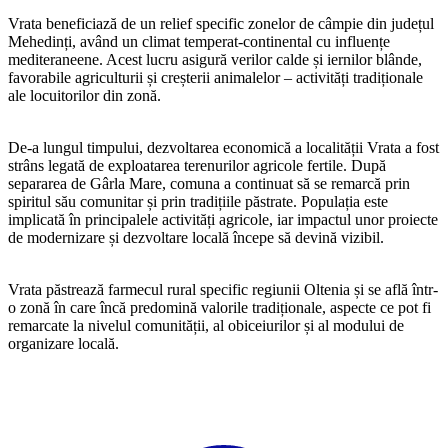
Vrata beneficiază de un relief specific zonelor de câmpie din județul
Mehedinți, având un climat temperat-continental cu influențe
mediteraneene. Acest lucru asigură verilor calde și iernilor blânde,
favorabile agriculturii și creșterii animalelor – activități tradiționale
ale locuitorilor din zonă.
De-a lungul timpului, dezvoltarea economică a localității Vrata a fost
strâns legată de exploatarea terenurilor agricole fertile. După
separarea de Gârla Mare, comuna a continuat să se remarcă prin
spiritul său comunitar și prin tradițiile păstrate. Populația este
implicată în principalele activități agricole, iar impactul unor proiecte
de modernizare și dezvoltare locală începe să devină vizibil.
Vrata păstrează farmecul rural specific regiunii Oltenia și se află într-
o zonă în care încă predomină valorile tradiționale, aspecte ce pot fi
remarcate la nivelul comunității, al obiceiurilor și al modului de
organizare locală.