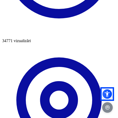
34771
vizualizări