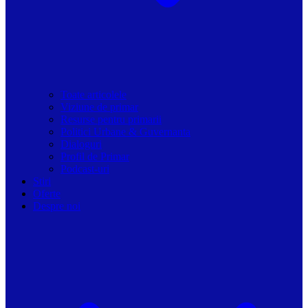
Toate articolele
Viziune de primar
Resurse pentru primarii
Politici Urbane & Guvernanta
Dialoguri
Profil de Primar
Podcast-uri
Stiri
Oferte
Despre noi