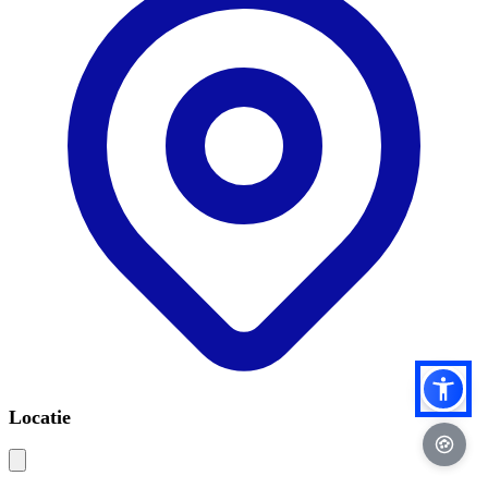
Locatie
Leaflet
|
©
OSM