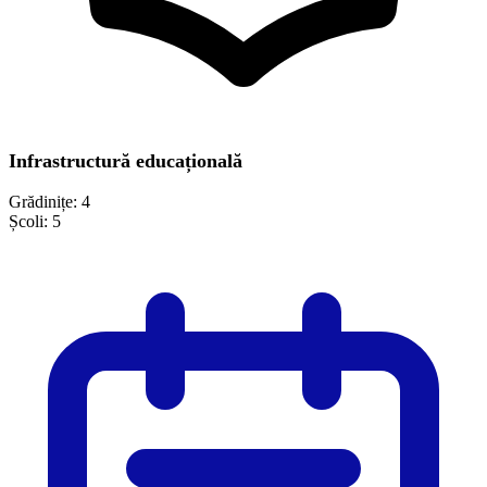
Infrastructură educațională
Grădinițe:
4
Școli:
5