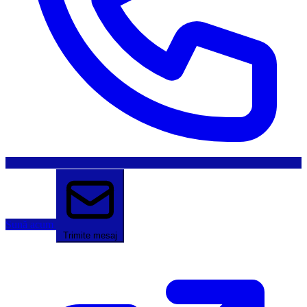
Sună acum
Trimite mesaj