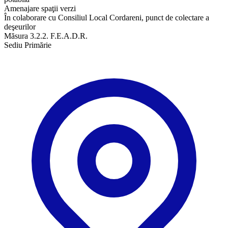
Amenajare spaţii verzi
În colaborare cu Consiliul Local Cordareni, punct de colectare a
deşeurilor
Măsura 3.2.2. F.E.A.D.R.
Sediu Primărie