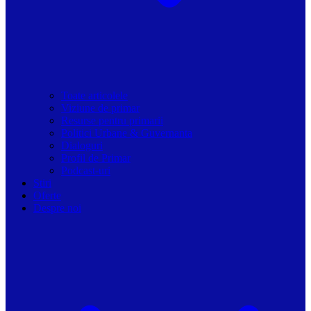
Toate articolele
Viziune de primar
Resurse pentru primarii
Politici Urbane & Guvernanta
Dialoguri
Profil de Primar
Podcast-uri
Stiri
Oferte
Despre noi