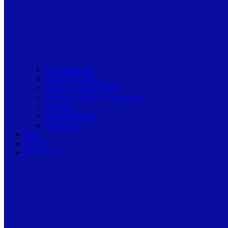
Toate articolele
Viziune de primar
Resurse pentru primarii
Politici Urbane & Guvernanta
Dialoguri
Profil de Primar
Podcast-uri
Stiri
Oferte
Despre noi