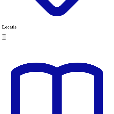
Locatie
Leaflet
|
©
OSM