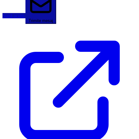
Sună acum
Trimite mesaj