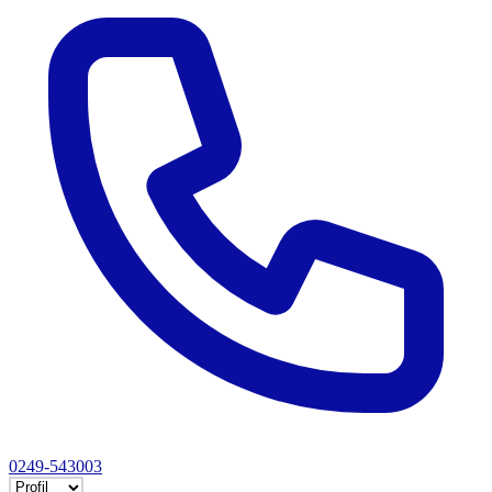
0249-543003
Selectează tab