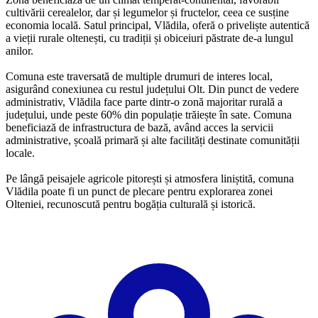
cultivării cerealelor, dar și legumelor și fructelor, ceea ce susține
economia locală. Satul principal, Vlădila, oferă o priveliște autentică
a vieții rurale oltenești, cu tradiții și obiceiuri păstrate de-a lungul
anilor.
Comuna este traversată de multiple drumuri de interes local,
asigurând conexiunea cu restul județului Olt. Din punct de vedere
administrativ, Vlădila face parte dintr-o zonă majoritar rurală a
județului, unde peste 60% din populație trăiește în sate. Comuna
beneficiază de infrastructura de bază, având acces la servicii
administrative, școală primară și alte facilități destinate comunității
locale.
Pe lângă peisajele agricole pitorești și atmosfera liniștită, comuna
Vlădila poate fi un punct de plecare pentru explorarea zonei
Olteniei, recunoscută pentru bogăția culturală și istorică.