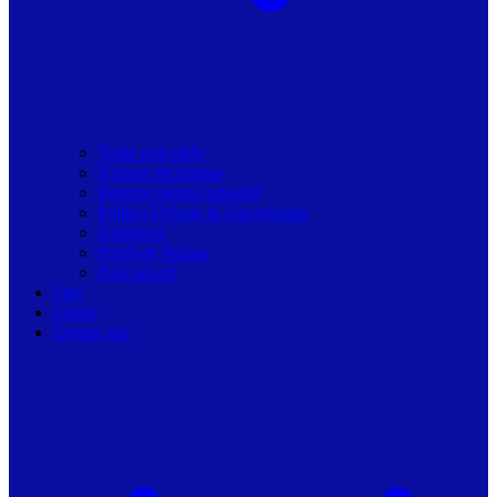
Toate articolele
Viziune de primar
Resurse pentru primarii
Politici Urbane & Guvernanta
Dialoguri
Profil de Primar
Podcast-uri
Stiri
Oferte
Despre noi