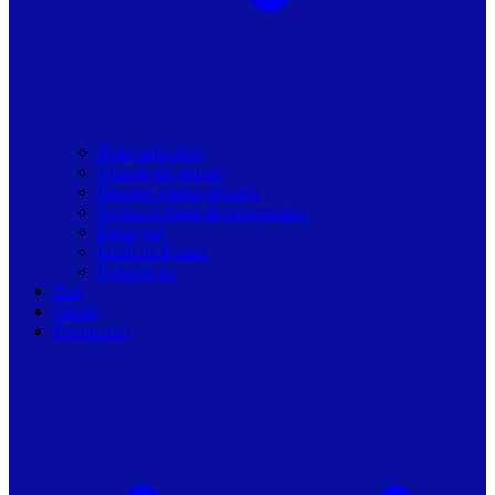
Toate articolele
Viziune de primar
Resurse pentru primarii
Politici Urbane & Guvernanta
Dialoguri
Profil de Primar
Podcast-uri
Stiri
Oferte
Despre noi