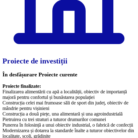
Proiecte de investiții
În desfășurare
Proiecte curente
Proiecte finalizate:
Finalizarea alimentării cu apă a localității, obiectiv de importanță
majoră pentru confortul și bunăstarea populației
Construcția celei mai frumoase săli de sport din județ, obiectiv de
mândrie pentru vișinieni
Construcția a două piețe, una alimentară și una agroindustrială
Pietruirea cu trei straturi a tuturor drumurilor comunei
Punerea în folosință a unui obiectiv industrial, o fabrică de confecții
Modernizarea și dotarea la standarde înalte a tuturor obiectivelor din
localitate, școli, grădinițe