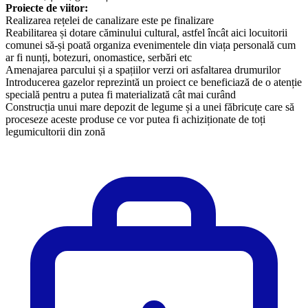
Proiecte de viitor:
Realizarea rețelei de canalizare este pe finalizare
Reabilitarea și dotare căminului cultural, astfel încât aici locuitorii
comunei să-și poată organiza evenimentele din viața personală cum
ar fi nunți, botezuri, onomastice, serbări etc
Amenajarea parcului și a spațiilor verzi ori asfaltarea drumurilor
Introducerea gazelor reprezintă un proiect ce beneficiază de o atenție
specială pentru a putea fi materializată cât mai curând
Construcția unui mare depozit de legume și a unei făbricuțe care să
proceseze aceste produse ce vor putea fi achiziționate de toți
legumicultorii din zonă