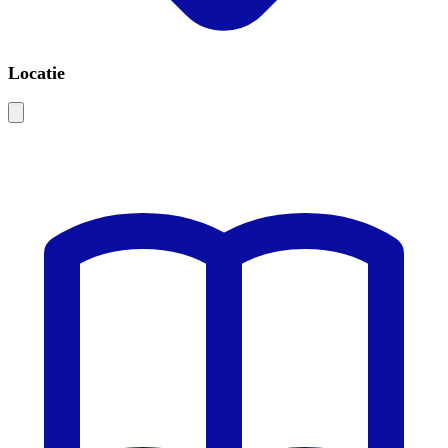
Locatie
Leaflet
|
©
OSM