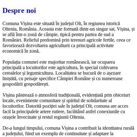
Despre noi
Comuna Vișina este situată în județul Olt, în regiunea istorică
Oltenia, România. Aceasta este formată dintr-un singur sat, Vișina, și
se află într-o zonă de câmpie, tipică pentru partea de sud a
României. Relieful predomină prin terenuri agricole fertile, ceea ce
favorizează dezvoltarea agriculturii ca principală activitate
economică în zonă.
Populația comunei este majoritar românească, iar ocuparea
principală a locuitorilor este agricultura, în special cultivarea
cerealelor și legumicultura. Localitatea se bucură de o așezare
liniștită, cu peisaje specifice Câmpiei Române și cu numeroase
gospodării gospodărești.
Vișina păstrează o atmosferă tradițională, evidențiată prin obiceiuri
locale, evenimente comunitare și spiritul de solidaritate al
locuitorilor. Datorită poziției sale în județul Olt, comuna are acces
facil la principalele artere rutiere, facilitând astfel conexiunile cu
orașele învecinate și restul regiunii Oltenia.
De-a lungul timpului, comuna Vișina a contribuit la identitatea rurală
a județului, fiind un exemplu de continuitate și adaptare la