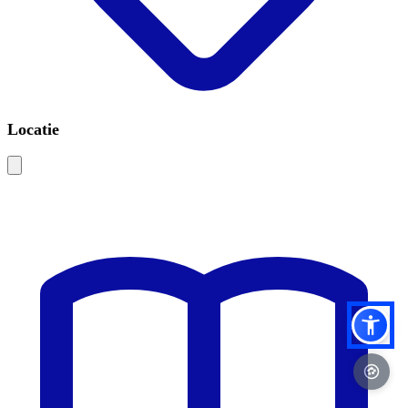
Locatie
Leaflet
|
©
OSM