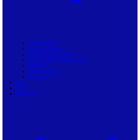
Toate articolele
Viziune de primar
Resurse pentru primarii
Politici Urbane & Guvernanta
Dialoguri
Profil de Primar
Podcast-uri
Stiri
Oferte
Despre noi