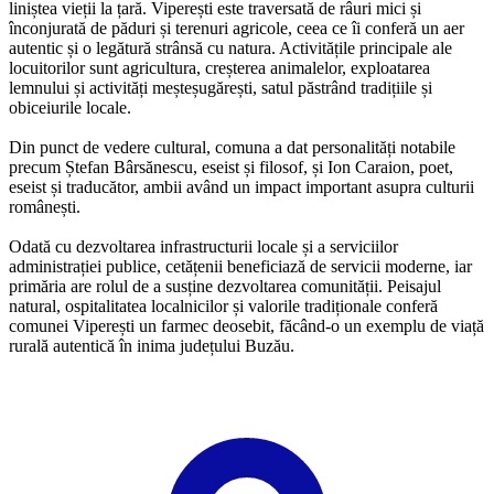
liniștea vieții la țară. Viperești este traversată de râuri mici și
înconjurată de păduri și terenuri agricole, ceea ce îi conferă un aer
autentic și o legătură strânsă cu natura. Activitățile principale ale
locuitorilor sunt agricultura, creșterea animalelor, exploatarea
lemnului și activități meșteșugărești, satul păstrând tradițiile și
obiceiurile locale.
Din punct de vedere cultural, comuna a dat personalități notabile
precum Ștefan Bârsănescu, eseist și filosof, și Ion Caraion, poet,
eseist și traducător, ambii având un impact important asupra culturii
românești.
Odată cu dezvoltarea infrastructurii locale și a serviciilor
administrației publice, cetățenii beneficiază de servicii moderne, iar
primăria are rolul de a susține dezvoltarea comunității. Peisajul
natural, ospitalitatea localnicilor și valorile tradiționale conferă
comunei Viperești un farmec deosebit, făcând-o un exemplu de viață
rurală autentică în inima județului Buzău.