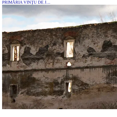
PRIMĂRIA VINŢU DE J…