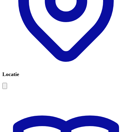
Locatie
Leaflet
|
©
OSM