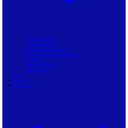
Toate articolele
Viziune de primar
Resurse pentru primarii
Politici Urbane & Guvernanta
Dialoguri
Profil de Primar
Podcast-uri
Stiri
Oferte
Despre noi