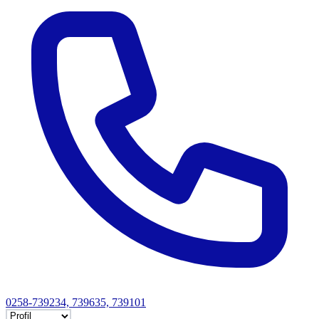
0258-739234, 739635, 739101
Selectează tab