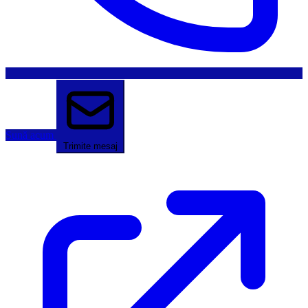
Sună acum
Trimite mesaj