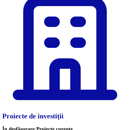
Proiecte de investiții
În desfășurare
Proiecte curente