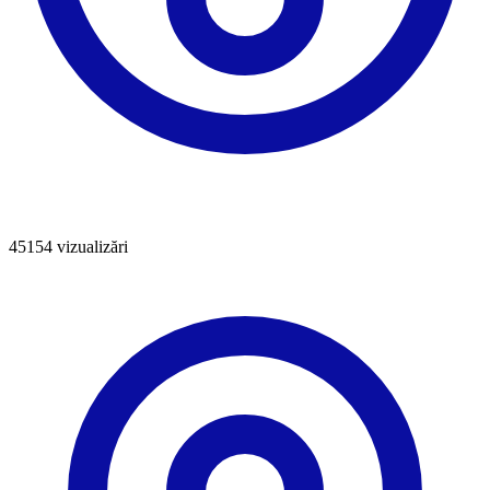
45154
vizualizări