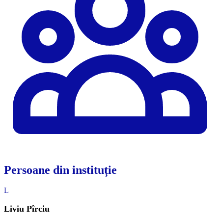
Persoane din instituție
L
Liviu Pîrciu