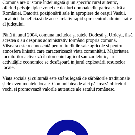
Comuna are o istorie îndelungată și un specific rural autentic,
oferind peisaje tipice zonei de dealuri domoale din partea estică a
României. Datorită poziționării sale în apropiere de orașul Vaslui,
localnicii beneficiază de acces relativ rapid spre centrul administrativ
al județului.
Până în anul 2004, comuna includea și satele Dodești și Urdești, însă
acestea s-au desprins administrativ formând propria comună.
Viișoara este recunoscută pentru tradițiile sale agricole și pentru
atmosfera liniștită care caracterizează viața comunității. Majoritatea
locuitorilor activează în domeniul agricol sau zootehnic, iar
activitățile economice se desfășoară în jurul exploatării resurselor
locale.
Viața socială și culturală este strâns legată de sărbătorile tradiționale
și de evenimentele locale. Comunitatea de aici păstrează obiceiuri
vechi și promovează valorile autentice ale satului românesc.