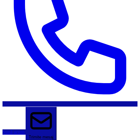
Sună acum
Trimite mesaj