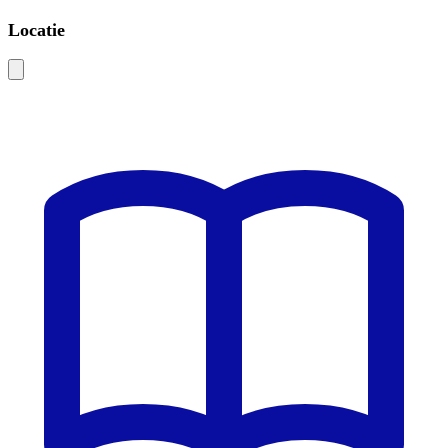
Locatie
Leaflet
|
©
OSM