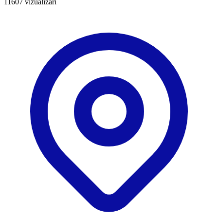
11607
vizualizări