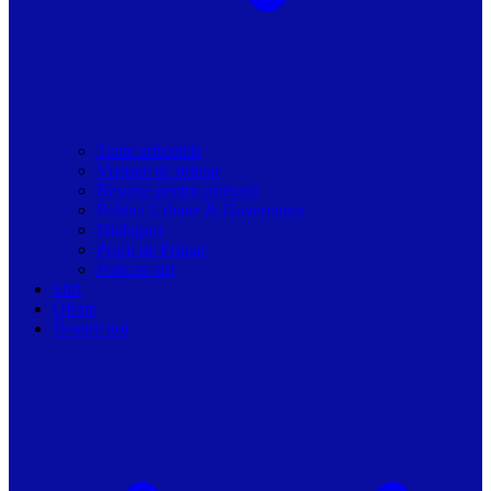
Toate articolele
Viziune de primar
Resurse pentru primarii
Politici Urbane & Guvernanta
Dialoguri
Profil de Primar
Podcast-uri
Stiri
Oferte
Despre noi