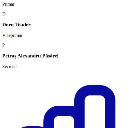
Primar
D
Doru Toader
Viceprimar
P
Petraș Alexandru Păsărel
Secretar