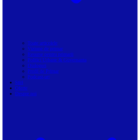
Toate articolele
Viziune de primar
Resurse pentru primarii
Politici Urbane & Guvernanta
Dialoguri
Profil de Primar
Podcast-uri
Stiri
Oferte
Despre noi