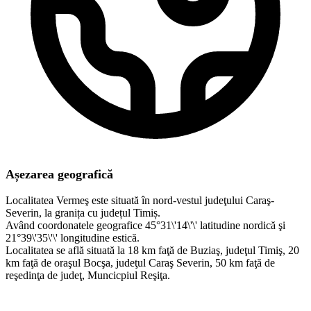
Așezarea geografică
Localitatea Vermeş este situată în nord-vestul judeţului Caraş-
Severin, la granița cu județul Timiș.
Având coordonatele geografice 45°31\'14\'\' latitudine nordică şi
21°39\'35\'\' longitudine estică.
Localitatea se află situată la 18 km faţă de Buziaş, judeţul Timiş, 20
km faţă de oraşul Bocşa, judeţul Caraş Severin, 50 km faţă de
reşedinţa de judeţ, Muncicpiul Reşiţa.