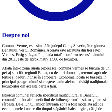
Despre noi
Comuna Vermeș este situată în județul Caraș-Severin, în regiunea
Banatului, vestul României. Aceasta este alcătuită din trei sate:
Vermeș, Ersig și Izgar. Populația totală, conform recensământului
din 2011, este de aproximativ 1.566 de locuitori.
Aflată într-o zonă rurală pitorească, comuna Vermeș se bucură de un
peisaj specific regiunii Banat, cu dealuri domoale, terenuri agricole
fertile și păduri întinse în apropiere. Economia locală se bazează în
principal pe agricultură și creșterea animalelor, activități tradiționale
locuitorilor din această parte a țării.
Istroicul comunei reflectă specificul multicultural al Banatului,
comunitățile locale beneficiind de influențe românești, maghiare și
sârbești. De-a lungul anilor, întreaga zonă a fost modelată atât de
evenimentele istorice din timpul stăpânirii habsburgice, cât și de