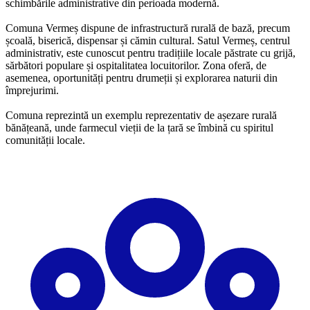
schimbările administrative din perioada modernă.
Comuna Vermeș dispune de infrastructură rurală de bază, precum
școală, biserică, dispensar și cămin cultural. Satul Vermeș, centrul
administrativ, este cunoscut pentru tradițiile locale păstrate cu grijă,
sărbători populare și ospitalitatea locuitorilor. Zona oferă, de
asemenea, oportunități pentru drumeții și explorarea naturii din
împrejurimi.
Comuna reprezintă un exemplu reprezentativ de așezare rurală
bănățeană, unde farmecul vieții de la țară se îmbină cu spiritul
comunității locale.