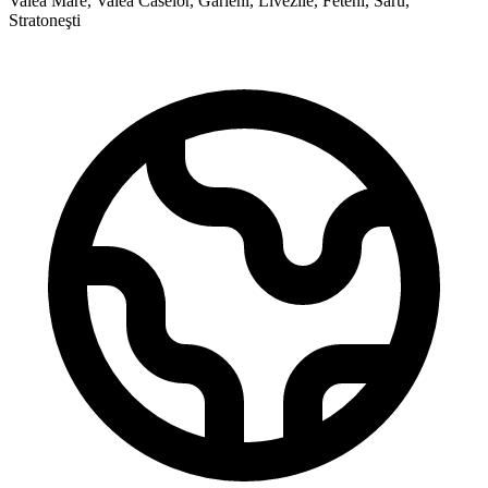
Valea Mare, Valea Caselor, Gârleni, Livezile, Feteni, Saru,
Stratoneşti