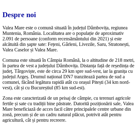
Despre noi
Valea Mare este o comună situată în județul Dâmbovița, regiunea
Muntenia, România. Localitatea are o populație de aproximativ
2.091 de persoane (conform recensământului din 2021) și este
alcătuită din șapte sate: Fețeni, Gârleni, Livezile, Saru, Stratonești,
Valea Caselor și Valea Mare.
Comuna este situată în Câmpia Română, la o altitudine de 218 metri,
în partea de vest a județului Dâmbovița. Distanța față de reședința de
județ, Târgoviște, este de circa 29 km spre sud-vest, iar la granița cu
județul Argeș. Drumul național DN7 tranzitează partea de sud a
comunei, făcând legătura rapidă atât cu orașul Pitești (34 km nord-
vest), cât și cu Bucureștiul (85 km sud-est).
Zona este caracterizată de un peisaj de câmpie, cu terenuri agricole
fertile și sate cu tradiții bine păstrate. Datorită poziționării sale, Valea
Mare beneficiază de acces facil către principalele centre urbane din
zonă, precum și de un cadru natural plăcut, potrivit atât pentru
agricultură, cât și pentru recreere.