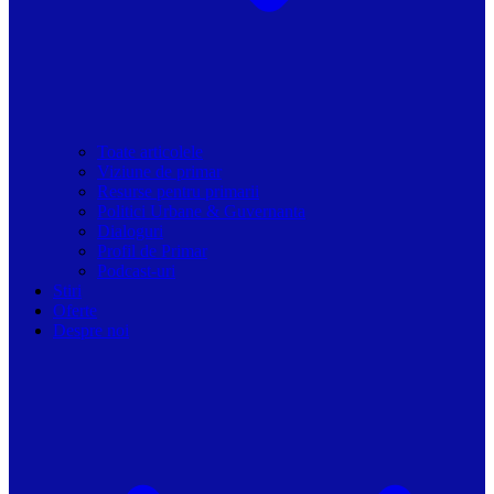
Toate articolele
Viziune de primar
Resurse pentru primarii
Politici Urbane & Guvernanta
Dialoguri
Profil de Primar
Podcast-uri
Stiri
Oferte
Despre noi