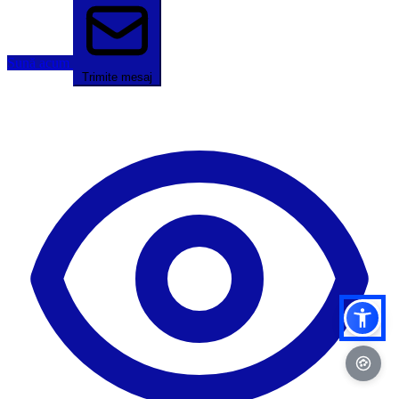
Sună acum
Trimite mesaj