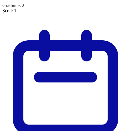
Grădinițe:
2
Școli:
1