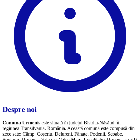
Despre noi
Comuna Urmeniș
este situată în județul Bistrița-Năsăud, în
regiunea Transilvania, România. Această comună este compusă din
zece sate: Câmp, Coșeriu, Delureni, Fânațe, Podenii, Scoabe,
Șopteriu, Urmeniș, Valea, și Valea Mare. Localitatea Urmeniș se află