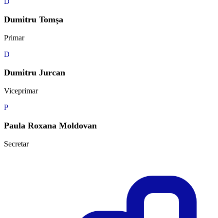
D
Dumitru Tomşa
Primar
D
Dumitru Jurcan
Viceprimar
P
Paula Roxana Moldovan
Secretar