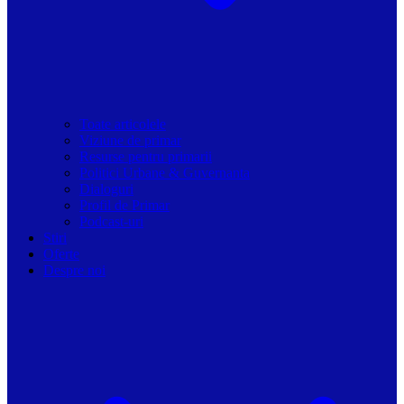
Toate articolele
Viziune de primar
Resurse pentru primarii
Politici Urbane & Guvernanta
Dialoguri
Profil de Primar
Podcast-uri
Stiri
Oferte
Despre noi