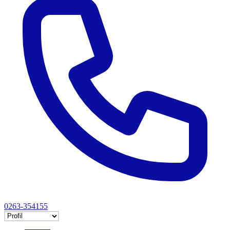
0263-354155
Selectează tab