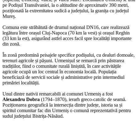
pe Podișul Transilvaniei, la o altitudine de aproximativ 390 metri,
poziționată la extremitatea sudică a județului, la granița cu județul
Mureș.
Comuna este străbătută de drumul național DN16, care realizează
legătura între orașul Cluj-Napoca (70 km la vest) și orașul Reghin
(33 km la est), asigurând astfel acces facil spre localități importante
din zonă.
În zonă predomină peisajele specifice podișului, cu dealuri domoale,
terenuri agricole și pășuni. Urmenișul se remarcă prin păstrarea
tradițiilor, fiind o comunitate rurală liniștită, în care activitățile
agricole ocupă un loc central în economia locală. Populația
beneficiază de servicii sociale și administrative prin intermediul
primăriei localității.
Unul dintre nativii remarcabili ai comunei Urmeniș a fost
Alexandru Dobra
(1794–1870), ierarh greco-catolic de seamă.
Poziționarea geografică la intersecția dintre județe, istoria sa și
spiritul comunitar fac din Urmeniș o comună reprezentativă pentru
sudul județului Bistrița-Năsăud.