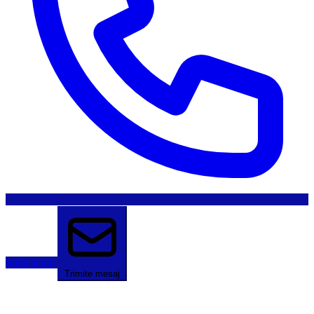
Sună acum
Trimite mesaj