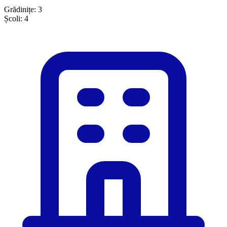
Grădinițe:
3
Școli:
4