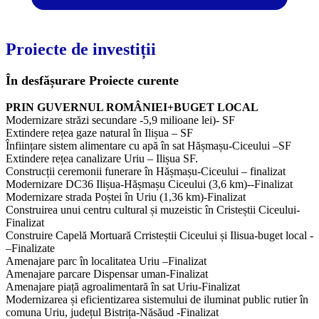
Proiecte de investiții
În desfășurare
Proiecte curente
PRIN GUVERNUL ROMÂNIEI+BUGET LOCAL
Modernizare străzi secundare -5,9 milioane lei)- SF
Extindere rețea gaze natural în Ilișua – SF
Înființare sistem alimentare cu apă în sat Hășmașu-Ciceului –SF
Extindere rețea canalizare Uriu – Ilișua SF.
Construcții ceremonii funerare în Hășmașu-Ciceului – finalizat
Modernizare DC36 Ilișua-Hășmașu Ciceului (3,6 km)--Finalizat
Modernizare strada Poștei în Uriu (1,36 km)-Finalizat
Construirea unui centru cultural și muzeistic în Cristeștii Ciceului-
Finalizat
Construire Capelă Mortuară Crristeștii Ciceului și Ilisua-buget local -
–Finalizate
Amenajare parc în localitatea Uriu –Finalizat
Amenajare parcare Dispensar uman-Finalizat
Amenajare piață agroalimentară în sat Uriu-Finalizat
Modernizarea și eficientizarea sistemului de iluminat public rutier în
comuna Uriu, județul Bistrița-Năsăud -Finalizat