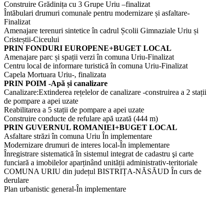
Construire Grădinița cu 3 Grupe Uriu –finalizat
Întăbulari drumuri comunale pentru modernizare și asfaltare-
Finalizat
Amenajare terenuri sintetice în cadrul Școlii Gimnaziale Uriu și
Cristeștii-Ciceului
PRIN FONDURI EUROPENE+BUGET LOCAL
Amenajare parc și spații verzi în comuna Uriu-Finalizat
Centru local de informare turistică în comuna Uriu-Finalizat
Capela Mortuara Uriu-, finalizata
PRIN POIM -Apă și canalizare
Canalizare:Extinderea rețelelor de canalizare -construirea a 2 stații
de pompare a apei uzate
Reabilitarea a 5 stații de pompare a apei uzate
Construire conducte de refulare apă uzată (444 m)
PRIN GUVERNUL ROMANIEI+BUGET LOCAL
Asfaltare străzi în comuna Uriu În implementare
Modernizare drumuri de interes local-În implementare
Înregistrare sistematică în sistemul integrat de cadastru şi carte
funciară a imobilelor aparținând unității administrativ-teritoriale
COMUNA URIU din județul BISTRIȚA-NĂSĂUD În curs de
derulare
Plan urbanistic general-În implementare