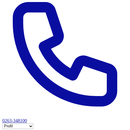
0263-348100
Selectează tab