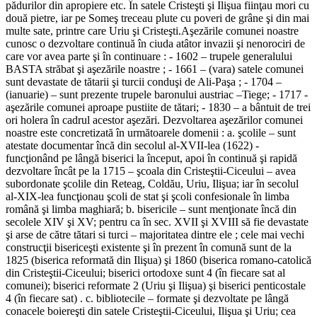
pădurilor din apropiere etc. În satele Cristeşti şi Ilişua fiinţau mori cu
două pietre, iar pe Someş treceau plute cu poveri de grâne şi din mai
multe sate, printre care Uriu şi Cristeşti.Aşezările comunei noastre
cunosc o dezvoltare continuă în ciuda atâtor invazii şi nenorociri de
care vor avea parte şi în continuare : - 1602 – trupele generalului
BASTA străbat şi aşezările noastre ; - 1661 – (vara) satele comunei
sunt devastate de tătarii şi turcii conduşi de Ali-Paşa ; - 1704 –
(ianuarie) – sunt prezente trupele baronului austriac –Tiege; - 1717 -
aşezările comunei aproape pustiite de tătari; - 1830 – a bântuit de trei
ori holera în cadrul acestor aşezări. Dezvoltarea aşezărilor comunei
noastre este concretizată în următoarele domenii : a. şcolile – sunt
atestate documentar încă din secolul al-XVII-lea (1622) -
funcţionând pe lângă biserici la început, apoi în continuă şi rapidă
dezvoltare încât pe la 1715 – şcoala din Cristeştii-Ciceului – avea
subordonate şcolile din Reteag, Coldău, Uriu, Ilişua; iar în secolul
al-XIX-lea funcţionau şcoli de stat şi şcoli confesionale în limba
română şi limba maghiară; b. bisericile – sunt menţionate încă din
secolele XIV şi XV; pentru ca în sec. XVII şi XVIII să fie devastate
şi arse de către tătari si turci – majoritatea dintre ele ; cele mai vechi
construcţii bisericeşti existente şi în prezent în comună sunt de la
1825 (biserica reformată din Ilişua) şi 1860 (biserica romano-catolică
din Cristeştii-Ciceului; biserici ortodoxe sunt 4 (în fiecare sat al
comunei); biserici reformate 2 (Uriu şi Ilişua) şi biserici penticostale
4 (în fiecare sat) . c. bibliotecile – formate şi dezvoltate pe lângă
conacele boiereşti din satele Cristeştii-Ciceului, Ilişua şi Uriu; cea