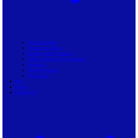
Toate articolele
Viziune de primar
Resurse pentru primarii
Politici Urbane & Guvernanta
Dialoguri
Profil de Primar
Podcast-uri
Stiri
Oferte
Despre noi