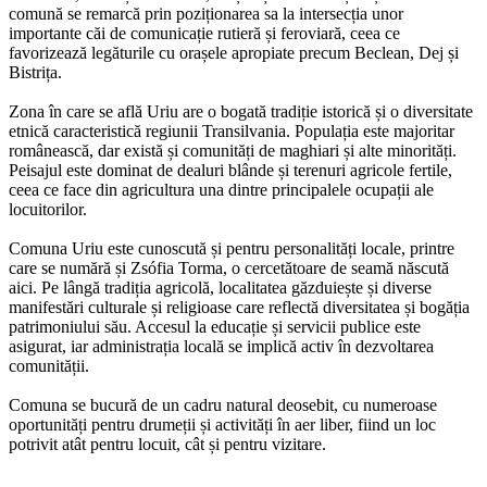
comună se remarcă prin poziționarea sa la intersecția unor
importante căi de comunicație rutieră și feroviară, ceea ce
favorizează legăturile cu orașele apropiate precum Beclean, Dej și
Bistrița.
Zona în care se află Uriu are o bogată tradiție istorică și o diversitate
etnică caracteristică regiunii Transilvania. Populația este majoritar
românească, dar există și comunități de maghiari și alte minorități.
Peisajul este dominat de dealuri blânde și terenuri agricole fertile,
ceea ce face din agricultura una dintre principalele ocupații ale
locuitorilor.
Comuna Uriu este cunoscută și pentru personalități locale, printre
care se numără și Zsófia Torma, o cercetătoare de seamă născută
aici. Pe lângă tradiția agricolă, localitatea găzduiește și diverse
manifestări culturale și religioase care reflectă diversitatea și bogăția
patrimoniului său. Accesul la educație și servicii publice este
asigurat, iar administrația locală se implică activ în dezvoltarea
comunității.
Comuna se bucură de un cadru natural deosebit, cu numeroase
oportunități pentru drumeții și activități în aer liber, fiind un loc
potrivit atât pentru locuit, cât și pentru vizitare.