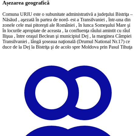
Așezarea geografică
Comuna URIU este o subunitate administrativă a judeţului Bistriţa –
Năsăud , aşezată în partea de nord- est a Transilvaniei , într-una din
zonele cele mai pitoreşti ale României , în lunca Someşului Mare şi
în locurile apropiate de aceasta , la confluenţa râului amintit cu râul
Ilişua , între oraşul Beclean şi municipiul Dej , la marginea Câmpiei
Transilvaniei , lângă şoseaua naţională (Drumul National Nr.17) ce
duce de la Dej la Bistriţa şi de acolo spre Moldova prin Pasul Tihuţa