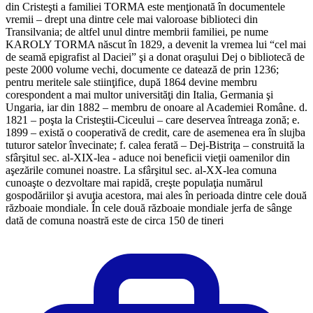
din Cristeşti a familiei TORMA este menţionată în documentele
vremii – drept una dintre cele mai valoroase biblioteci din
Transilvania; de altfel unul dintre membrii familiei, pe nume
KAROLY TORMA născut în 1829, a devenit la vremea lui “cel mai
de seamă epigrafist al Daciei” şi a donat oraşului Dej o bibliotecă de
peste 2000 volume vechi, documente ce datează de prin 1236;
pentru meritele sale stiinţifice, după 1864 devine membru
corespondent a mai multor universităţi din Italia, Germania şi
Ungaria, iar din 1882 – membru de onoare al Academiei Române. d.
1821 – poşta la Cristeştii-Ciceului – care deservea întreaga zonă; e.
1899 – există o cooperativă de credit, care de asemenea era în slujba
tuturor satelor învecinate; f. calea ferată – Dej-Bistriţa – construită la
sfârşitul sec. al-XIX-lea - aduce noi beneficii vieţii oamenilor din
aşezările comunei noastre. La sfârşitul sec. al-XX-lea comuna
cunoaşte o dezvoltare mai rapidă, creşte populaţia numărul
gospodăriilor şi avuţia acestora, mai ales în perioada dintre cele două
războaie mondiale. În cele două războaie mondiale jerfa de sânge
dată de comuna noastră este de circa 150 de tineri