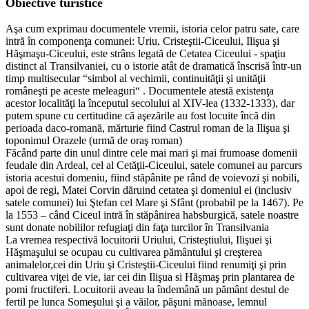
Obiective turistice
Aşa cum exprimau documentele vremii, istoria celor patru sate, care
intră în componenţa comunei: Uriu, Cristeştii-Ciceului, Ilişua şi
Hăşmaşu-Ciceului, este strâns legată de Cetatea Ciceului - spaţiu
distinct al Transilvaniei, cu o istorie atât de dramatică înscrisă într-un
timp multisecular “simbol al vechimii, continuităţii şi unităţii
româneşti pe aceste meleaguri“ . Documentele atestă existenţa
acestor localităţi la începutul secolului al XIV-lea (1332-1333), dar
putem spune cu certitudine că aşezările au fost locuite încă din
perioada daco-romană, mărturie fiind Castrul roman de la Ilişua şi
toponimul Orazele (urmă de oraş roman)
Făcând parte din unul dintre cele mai mari şi mai frumoase domenii
feudale din Ardeal, cel al Cetăţii-Ciceului, satele comunei au parcurs
istoria acestui domeniu, fiind stăpânite pe rând de voievozi şi nobili,
apoi de regi, Matei Corvin dăruind cetatea şi domeniul ei (inclusiv
satele comunei) lui Ştefan cel Mare şi Sfânt (probabil pe la 1467). Pe
la 1553 – când Ciceul intră în stăpânirea habsburgică, satele noastre
sunt donate nobililor refugiaţi din faţa turcilor în Transilvania
​La vremea respectivă locuitorii Uriului, Cristeştiului, Ilişuei şi
Hăşmaşului se ocupau cu cultivarea pământului şi creşterea
animalelor,cei din Uriu şi Cristeştii-Ciceului fiind renumiţi şi prin
cultivarea viţei de vie, iar cei din Ilişua si Hăşmaş prin plantarea de
pomi fructiferi. Locuitorii aveau la îndemână un pământ destul de
fertil pe lunca Someşului şi a văilor, păşuni mănoase, lemnul