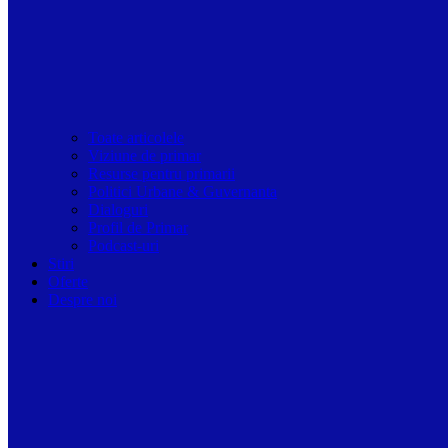
Toate articolele
Viziune de primar
Resurse pentru primarii
Politici Urbane & Guvernanta
Dialoguri
Profil de Primar
Podcast-uri
Stiri
Oferte
Despre noi