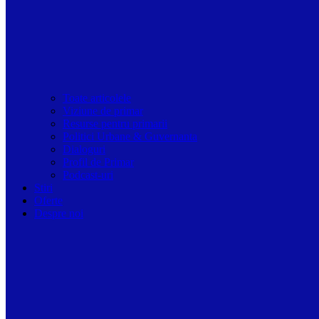
Toate articolele
Viziune de primar
Resurse pentru primarii
Politici Urbane & Guvernanta
Dialoguri
Profil de Primar
Podcast-uri
Stiri
Oferte
Despre noi