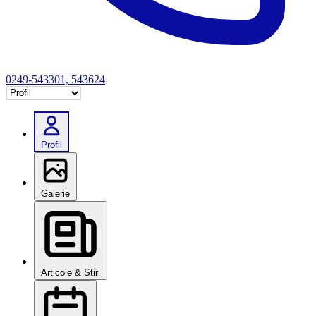
0249-543301, 543624
Selectează tab
Profil
Galerie
Articole & Știri