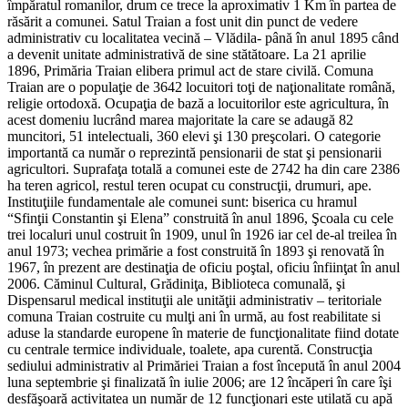
împăratul romanilor, drum ce trece la aproximativ 1 Km în partea de
răsărit a comunei. Satul Traian a fost unit din punct de vedere
administrativ cu localitatea vecină – Vlădila- până în anul 1895 când
a devenit unitate administrativă de sine stătătoare. La 21 aprilie
1896, Primăria Traian elibera primul act de stare civilă. Comuna
Traian are o populaţie de 3642 locuitori toţi de naţionalitate română,
religie ortodoxă. Ocupaţia de bază a locuitorilor este agricultura, în
acest domeniu lucrând marea majoritate la care se adaugă 82
muncitori, 51 intelectuali, 360 elevi şi 130 preşcolari. O categorie
importantă ca număr o reprezintă pensionarii de stat şi pensionarii
agricultori. Suprafaţa totală a comunei este de 2742 ha din care 2386
ha teren agricol, restul teren ocupat cu construcţii, drumuri, ape.
Instituţiile fundamentale ale comunei sunt: biserica cu hramul
“Sfinţii Constantin şi Elena” construită în anul 1896, Şcoala cu cele
trei localuri unul costruit în 1909, unul în 1926 iar cel de-al treilea în
anul 1973; vechea primărie a fost construită în 1893 şi renovată în
1967, în prezent are destinaţia de oficiu poştal, oficiu înfiinţat în anul
2006. Căminul Cultural, Grădiniţa, Biblioteca comunală, şi
Dispensarul medical instituţii ale unităţii administrativ – teritoriale
comuna Traian costruite cu mulţi ani în urmă, au fost reabilitate si
aduse la standarde europene în materie de funcţionalitate fiind dotate
cu centrale termice individuale, toalete, apa curentă. Construcţia
sediului administrativ al Primăriei Traian a fost începută în anul 2004
luna septembrie şi finalizată în iulie 2006; are 12 încăperi în care îşi
desfăşoară activitatea un număr de 12 funcţionari este utilată cu apă