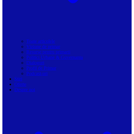
Toate articolele
Viziune de primar
Resurse pentru primarii
Politici Urbane & Guvernanta
Dialoguri
Profil de Primar
Podcast-uri
Stiri
Oferte
Despre noi