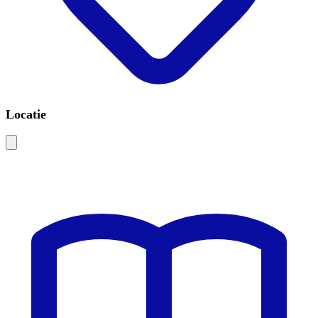
Locatie
Leaflet
|
©
OSM