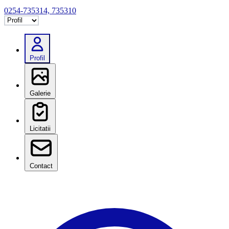
0254-735314, 735310
Selectează tab
Profil
Galerie
Licitatii
Contact