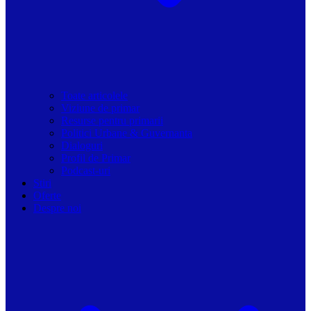
Toate articolele
Viziune de primar
Resurse pentru primarii
Politici Urbane & Guvernanta
Dialoguri
Profil de Primar
Podcast-uri
Stiri
Oferte
Despre noi