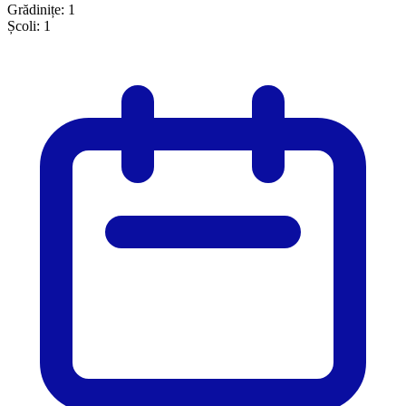
Grădinițe:
1
Școli:
1