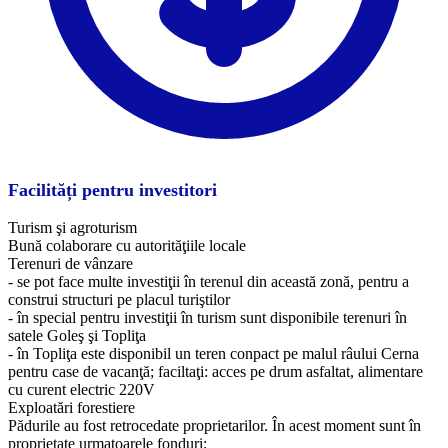
Facilități pentru investitori
Turism şi agroturism
Bună colaborare cu autorităţiile locale
Terenuri de vânzare
- se pot face multe investiţii în terenul din această zonă, pentru a
construi structuri pe placul turiştilor
- în special pentru investiţii în turism sunt disponibile terenuri în
satele Goleş şi Topliţa
- în Topliţa este disponibil un teren conpact pe malul râului Cerna
pentru case de vacanţă; faciltaţi: acces pe drum asfaltat, alimentare
cu curent electric 220V
Exploatări forestiere
Pădurile au fost retrocedate proprietarilor. În acest moment sunt în
proprietate urmatoarele fonduri: