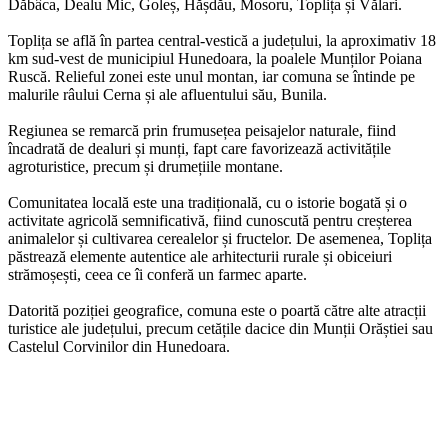
Dăbâca, Dealu Mic, Goleș, Hășdău, Mosoru, Toplița și Vălari.
Toplița se află în partea central-vestică a județului, la aproximativ 18
km sud-vest de municipiul Hunedoara, la poalele Munților Poiana
Ruscă. Relieful zonei este unul montan, iar comuna se întinde pe
malurile râului Cerna și ale afluentului său, Bunila.
Regiunea se remarcă prin frumusețea peisajelor naturale, fiind
încadrată de dealuri și munți, fapt care favorizează activitățile
agroturistice, precum și drumețiile montane.
Comunitatea locală este una tradițională, cu o istorie bogată și o
activitate agricolă semnificativă, fiind cunoscută pentru creșterea
animalelor și cultivarea cerealelor și fructelor. De asemenea, Toplița
păstrează elemente autentice ale arhitecturii rurale și obiceiuri
strămoșești, ceea ce îi conferă un farmec aparte.
Datorită poziției geografice, comuna este o poartă către alte atracții
turistice ale județului, precum cetățile dacice din Munții Orăștiei sau
Castelul Corvinilor din Hunedoara.