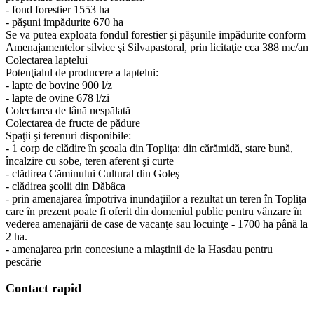
- fond forestier 1553 ha
- păşuni impădurite 670 ha
Se va putea exploata fondul forestier şi păşunile impădurite conform
Amenajamentelor silvice şi Silvapastoral, prin licitaţie cca 388 mc/an
Colectarea laptelui
Potenţialul de producere a laptelui:
- lapte de bovine 900 l/z
- lapte de ovine 678 l/zi
Colectarea de lână nespălată
Colectarea de fructe de pădure
Spaţii şi terenuri disponibile:
- 1 corp de clădire în şcoala din Topliţa: din cărămidă, stare bună,
încalzire cu sobe, teren aferent şi curte
- clădirea Căminului Cultural din Goleş
- clădirea şcolii din Dăbâca
- prin amenajarea împotriva inundaţiilor a rezultat un teren în Topliţa
care în prezent poate fi oferit din domeniul public pentru vânzare în
vederea amenajării de case de vacanţe sau locuinţe - 1700 ha până la
2 ha.
- amenajarea prin concesiune a mlaştinii de la Hasdau pentru
pescărie
Contact rapid