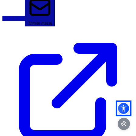
Sună acum
Trimite mesaj