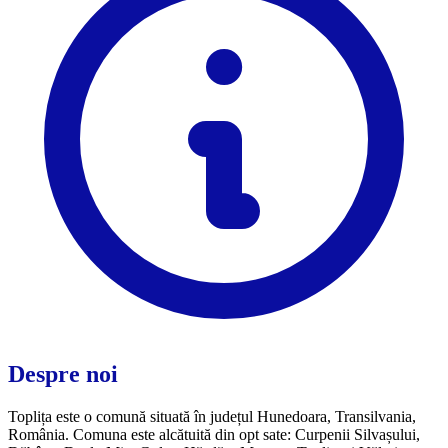
Despre noi
Toplița este o comună situată în județul Hunedoara, Transilvania,
România. Comuna este alcătuită din opt sate: Curpenii Silvașului,