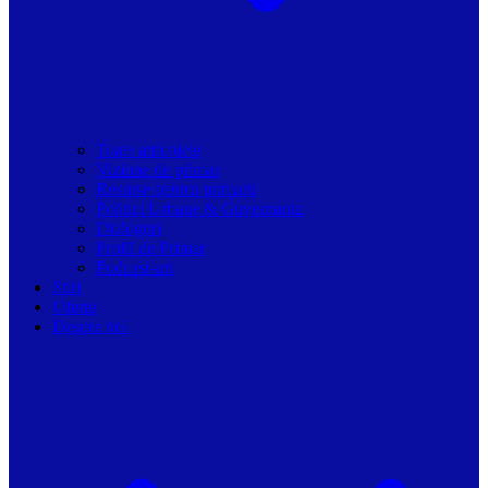
Toate articolele
Viziune de primar
Resurse pentru primarii
Politici Urbane & Guvernanta
Dialoguri
Profil de Primar
Podcast-uri
Stiri
Oferte
Despre noi