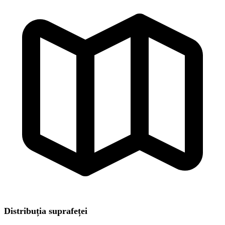
Distribuția suprafeței