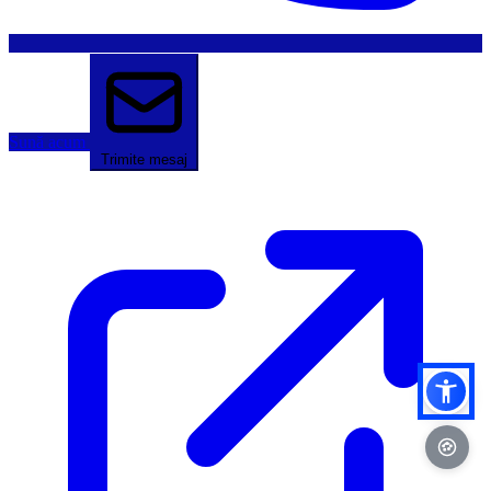
Sună acum
Trimite mesaj