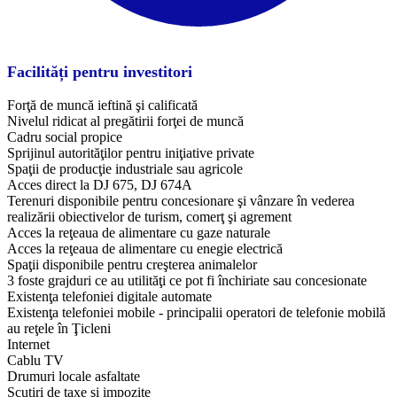
Facilități pentru investitori
Forţă de muncă ieftină şi calificată
Nivelul ridicat al pregătirii forţei de muncă
Cadru social propice
Sprijinul autorităţilor pentru iniţiative private
Spaţii de producţie industriale sau agricole
Acces direct la DJ 675, DJ 674A
Terenuri disponibile pentru concesionare şi vânzare în vederea
realizării obiectivelor de turism, comerţ şi agrement
Acces la reţeaua de alimentare cu gaze naturale
Acces la reţeaua de alimentare cu enegie electrică
Spaţii disponibile pentru creşterea animalelor
3 foste grajduri ce au utilităţi ce pot fi închiriate sau concesionate
Existenţa telefoniei digitale automate
Existenţa telefoniei mobile - principalii operatori de telefonie mobilă
au reţele în Ţicleni
Internet
Cablu TV
Drumuri locale asfaltate
Scutiri de taxe şi impozite