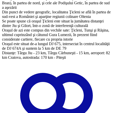
Bran), în partea de nord, şi cele ale Podişului Getic, în partea de sud
a aşezării
Din punct de vedere geografic, localitatea Ţicleni se află în partea de
sud-vest a României şi aparţine regiunii colinare Oltenia
Se poate spune că oraşul Ţicleni este situat la jumătatea distanţei
dintre Jiu şi Gilort, într-o zonă de interferenţă culturală
Oraşul de azi este compus din vechile sate: Ţicleni, Tunşi şi Răşina,
ultimul cuprinzând şi cătunul Gura Lumezii, în prezent fiind
considerate cartiere, fiecare cu propria istorie
Oraşul este situat de-a lungul DJ 675, intersectat în centrul localităţii
de DJ 674A şi suntem la 5 km de DE 79
Distanţe: Târgu Jiu - 23 km, Târgu Cărbuneşti - 15 km, aeroport: 82
km Craiova, autostrada: 170 km - Piteşti