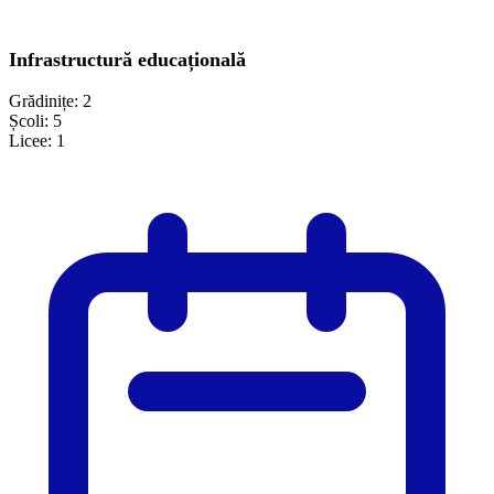
Infrastructură educațională
Grădinițe:
2
Școli:
5
Licee:
1