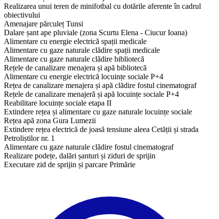
Realizarea unui teren de minifotbal cu dotările aferente în cadrul
obiectivului
​Amenajare părculeț Tunsi
Dalare șant ape pluviale (zona Scurtu Elena - Ciucur Ioana)
Alimentare cu energie electrică spații medicale
Alimentare cu gaze naturale clădire spații medicale
Alimentare cu gaze naturale clădire bibliotecă
Rețele de canalizare menajera și apă bibliotecă
Alimentare cu energie electrică locuințe sociale P+4
Rețea de canalizare menajera și apă clădire fostul cinematograf
Rețele de canalizare menajeră și apă locuințe sociale P+4
Reabilitare locuințe sociale etapa II
Extindere rețea și alimentare cu gaze naturale locuințe sociale
Rețea apă zona Gura Lumezii
Extindere rețea electrică de joasă tensiune aleea Cetății și strada
Petroliștilor nr. 1
Alimentare cu gaze naturale clădire fostul cinematograf
Realizare podețe, dalări șanturi și ziduri de sprijin
Executare zid de sprijin și parcare Primărie