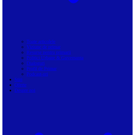
Toate articolele
Viziune de primar
Resurse pentru primarii
Politici Urbane & Guvernanta
Dialoguri
Profil de Primar
Podcast-uri
Stiri
Oferte
Despre noi