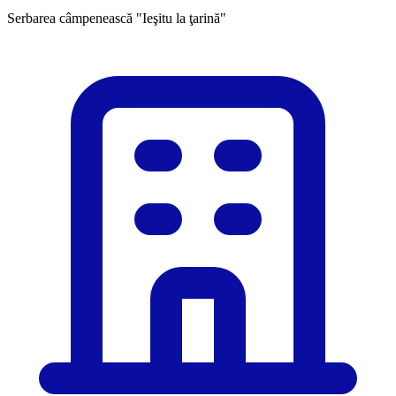
Serbarea câmpenească "Ieşitu la ţarină"