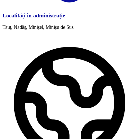
Localități în administrație
Tauţ, Nadăş, Minişel, Minişu de Sus