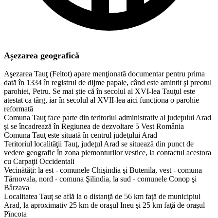
Așezarea geografică
Aşezarea Tauţ (Feltot) apare menţionată documentar pentru prima
dată în 1334 în registrul de dijme papale, când este amintit şi preotul
parohiei, Petru. Se mai ştie că în secolul al XVI-lea Tauţul este
atestat ca târg, iar în secolul al XVII-lea aici funcţiona o parohie
reformată
Comuna Tauţ face parte din teritoriul administrativ al judeţului Arad
şi se încadrează în Regiunea de dezvoltare 5 Vest România
Comuna Tauţ este situată în centrul judeţului Arad
Teritoriul localităţii Tauţ, judeţul Arad se situează din punct de
vedere geografic în zona piemonturilor vestice, la contactul acestora
cu Carpaţii Occidentali
Vecinătăţi: la est - comunele Chişindia şi Butenila, vest - comuna
Târnovala, nord - comuna Şilindia, la sud - comunele Conop şi
Bârzava
Localitatea Tauţ se află la o distanţă de 56 km faţă de municipiul
Arad, la aproximativ 25 km de oraşul Ineu şi 25 km faţă de oraşul
Pîncota