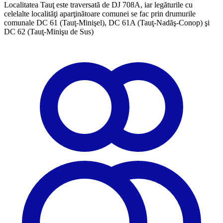
Localitatea Tauţ este traversată de DJ 708A, iar legăturile cu
celelalte localităţi aparţinătoare comunei se fac prin drumurile
comunale DC 61 (Tauţ-Minişel), DC 61A (Tauţ-Nadăş-Conop) şi
DC 62 (Tauţ-Minişu de Sus)