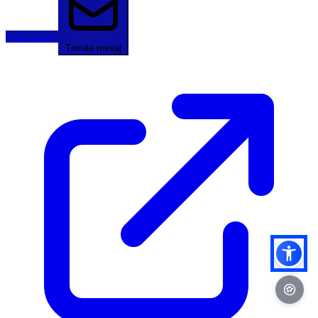
Sună acum
Trimite mesaj