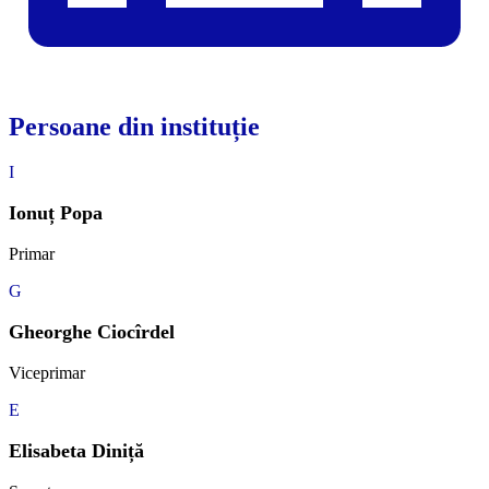
Persoane din instituție
I
Ionuț Popa
Primar
G
Gheorghe Ciocîrdel
Viceprimar
E
Elisabeta Diniță