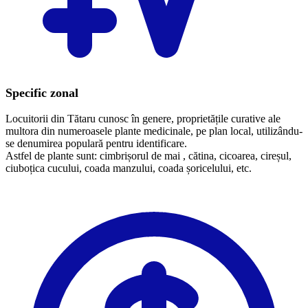
Specific zonal
Locuitorii din Tătaru cunosc în genere, proprietățile curative ale
multora din numeroasele plante medicinale, pe plan local, utilizându-
se denumirea populară pentru identificare.
​Astfel de plante sunt: cimbrișorul de mai , cătina, cicoarea, cireșul,
ciuboțica cucului, coada manzului, coada șoricelului, etc.