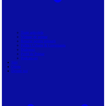
Toate articolele
Viziune de primar
Resurse pentru primarii
Politici Urbane & Guvernanta
Dialoguri
Profil de Primar
Podcast-uri
Stiri
Oferte
Despre noi