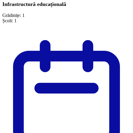
Infrastructură educațională
Grădinițe:
1
Școli:
1