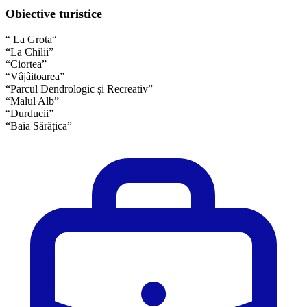
Obiective turistice
“ La Grota“
“La Chilii”
“Ciortea”
“Vâjâitoarea”
“Parcul Dendrologic și Recreativ”
“Malul Alb”
“Durducii”
“Baia Sărățica”