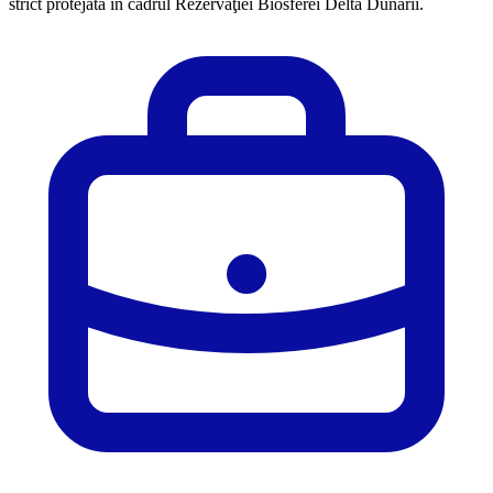
strict protejată în cadrul Rezervaţiei Biosferei Delta Dunării.