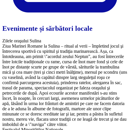
Evenimente și sărbători locale
Zilele oraşului Sulina
Ziua Marinei Romane la Sulina – ritual al verii – împletind jocul şi
întrecerea sportivă cu spiritul şi tradiţia marinarească. Așa, ca
întotdeauna, am primit \"acordul zeului Neptun”, au fost întrecerile
între lotcile tradiționale cu rame, cursa de înot mare fond și cele de
înot pe distanțe scurte pe grupe de vârstă, săriturile la trambulina
mică şi cea mare (trei şi cinci metri înălţime), mersul pe scondru (uns
cu vaselină, având la capătul dinspre larg steguleţul roşu ce
confirmă parcurgerea acestuia), prinderea ratelor, alergarea în sac,
trasul de parama, spectacolul organizat pe faleza oraşului şi
petrecerile de după. Apoi ecourile acestor manifestări s-au stins
încet, în noapte, în cercuri largi, asemenea urmelor picăturilor de
apă, lăsând în urma lor frânturi de amintiri pe care ne facem datoria
de a le aduna în albume de fotografii, martore ale unor clipe
minunate ce se doresc reeditate iar şi iar, pentru a păstra în sufletul
nostru, mereu vie, flacara unor tradiţii ce ne leagă de trecut şi ne dau
imboldul de a \"naviga” către viitor.
Festivalul Minorităţilor Naţionale