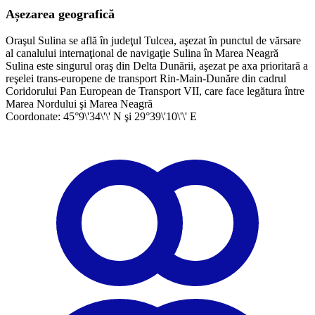
Așezarea geografică
Oraşul Sulina se află în judeţul Tulcea, aşezat în punctul de vărsare
al canalului internaţional de navigaţie Sulina în Marea Neagră
Sulina este singurul oraş din Delta Dunării, aşezat pe axa prioritară a
reşelei trans-europene de transport Rin-Main-Dunăre din cadrul
Coridorului Pan European de Transport VII, care face legătura între
Marea Nordului şi Marea Neagră
Coordonate: 45°9\'34\'\' N şi 29°39\'10\'\' E