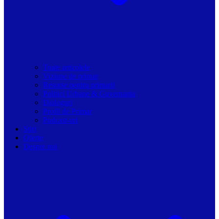
Toate articolele
Viziune de primar
Resurse pentru primarii
Politici Urbane & Guvernanta
Dialoguri
Profil de Primar
Podcast-uri
Stiri
Oferte
Despre noi