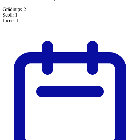
Grădinițe:
2
Școli:
1
Licee:
1