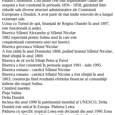
Palatul Comisiunii. Una dintre cele mai impunătoare clădiri ale
orașului a fost construită în perioada 1856 - 1858, găzduind între
zidurile sale diverse structuri administrative ale Comisiunii
Europeane a Dunării. A avut parte de mai multe renovări de-a lungul
existenței sale.
Uzina cu Turnul de apă, finanțată de Regina Olandei în anul 1897,
este funcțională și astăzi.
Biserica Sfântul Alexandru şi Sfântul Nicolae
1882 reprezintă pentru Sulina anul în care este
conştientizată construirea unei noi biserici.
Biserica greceasca Sfântul Nicolae
A fost zidită în anul Domnului 1868, putând hramul Sfântul Nicolae,
fiind sfinţită în anul 1869.
Biserica de rit vechi Sfinţii Petru şi Pavel
Biserica a fost construită în perioada august 1991 - iulie 1995.
Biserica romano - catolică Sfântul Nicolae
Biserica romano - catolică Sfântul Nicolae a fost sfinţită în anul
1863, construcţia fiind rezultatul efortului financiar al comunităţii
italiene din oraşul Sulina.
Cimitirul maritim
Plaja Sulina
Delta Dunării
Inclusa din anul 1990 în patrimoniul mondial al UNESCO, Delta
Dunării este unicat în Europa. Pădurea Letea
Pădurea cu specific tropical Letea este declarată din anul 1990 Zona