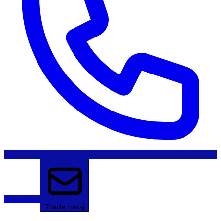
Sună acum
Trimite mesaj