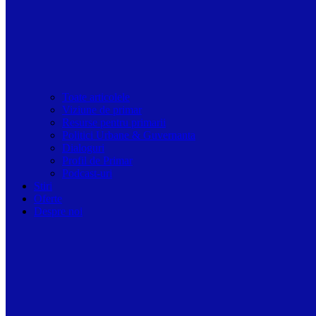
Toate articolele
Viziune de primar
Resurse pentru primarii
Politici Urbane & Guvernanta
Dialoguri
Profil de Primar
Podcast-uri
Stiri
Oferte
Despre noi