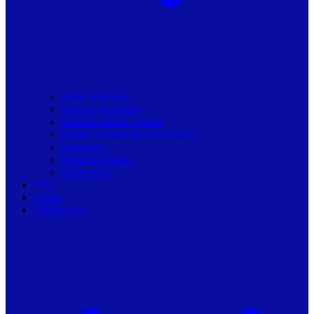
Toate articolele
Viziune de primar
Resurse pentru primarii
Politici Urbane & Guvernanta
Dialoguri
Profil de Primar
Podcast-uri
Stiri
Oferte
Despre noi