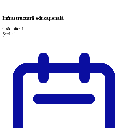
Infrastructură educațională
Grădinițe:
1
Școli:
1