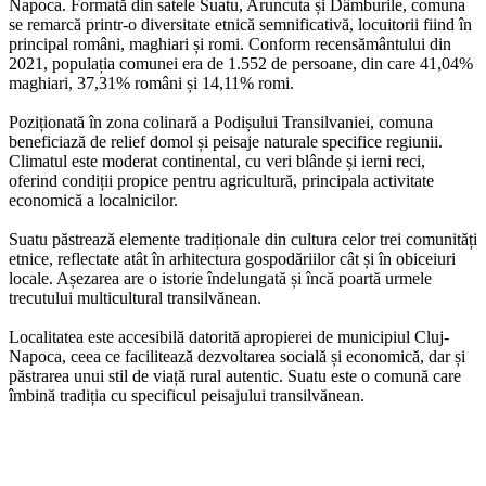
Napoca. Formată din satele Suatu, Aruncuta și Dâmburile, comuna
se remarcă printr-o diversitate etnică semnificativă, locuitorii fiind în
principal români, maghiari și romi. Conform recensământului din
2021, populația comunei era de 1.552 de persoane, din care 41,04%
maghiari, 37,31% români și 14,11% romi.
Poziționată în zona colinară a Podișului Transilvaniei, comuna
beneficiază de relief domol și peisaje naturale specifice regiunii.
Climatul este moderat continental, cu veri blânde și ierni reci,
oferind condiții propice pentru agricultură, principala activitate
economică a localnicilor.
Suatu păstrează elemente tradiționale din cultura celor trei comunități
etnice, reflectate atât în arhitectura gospodăriilor cât și în obiceiuri
locale. Așezarea are o istorie îndelungată și încă poartă urmele
trecutului multicultural transilvănean.
Localitatea este accesibilă datorită apropierei de municipiul Cluj-
Napoca, ceea ce facilitează dezvoltarea socială și economică, dar și
păstrarea unui stil de viață rural autentic. Suatu este o comună care
îmbină tradiția cu specificul peisajului transilvănean.