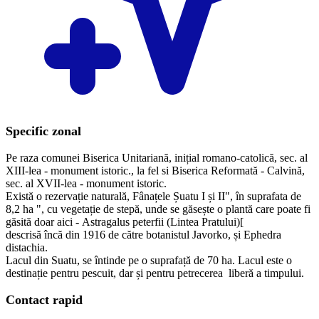
Specific zonal
Pe raza comunei Biserica Unitariană, inițial romano-catolică, sec. al
XIII-lea - monument istoric., la fel si Biserica Reformată - Calvină,
sec. al XVII-lea - monument istoric.
Există o rezervație naturală, Fânațele Șuatu I și II", în suprafata de
8,2 ha ", cu vegetație de stepă, unde se găsește o plantă care poate fi
găsită doar aici - Astragalus peterfii (Lintea Pratului)[
descrisă încă din 1916 de către botanistul Javorko, și Ephedra
distachia.
Lacul din Suatu, se întinde pe o suprafață de 70 ha. Lacul este o
destinație pentru pescuit, dar și pentru petrecerea liberă a timpului.
Contact rapid