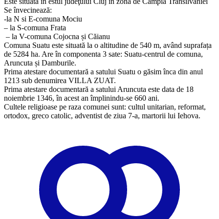
Este situată in estul judeţului Cluj în zona de Câmpia Transilvaniei
Se învecinează:
-la N si E-comuna Mociu
– la S-comuna Frata
– la V-comuna Cojocna și Căianu
Comuna Suatu este situată la o altitudine de 540 m, având suprafața
de 5284 ha. Are în componenta 3 sate: Suatu-centrul de comuna,
Aruncuta și Damburile.
Prima atestare documentară a satului Suatu o găsim înca din anul
1213 sub denumirea VILLA ZUAT.
Prima atestare documentară a satului Aruncuta este data de 18
noiembrie 1346, în acest an împlinindu-se 660 ani.
​Cultele religioase pe raza comunei sunt: cultul unitarian, reformat,
ortodox, greco catolic, adventist de ziua 7-a, martorii lui Iehova.