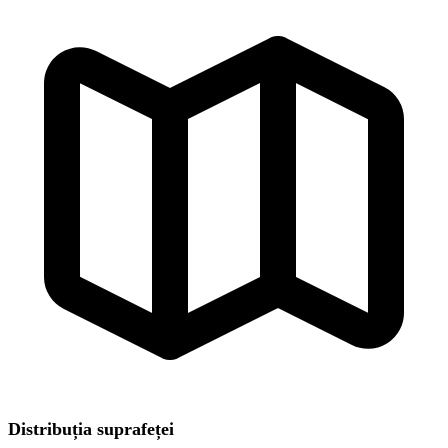
Distribuția suprafeței