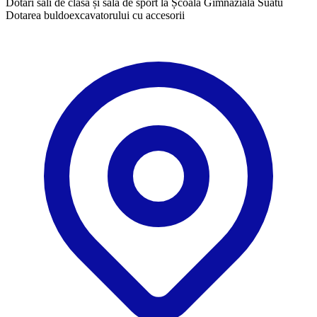
Dotări săli de clasă și sală de sport la Școala Gimnazială Suatu
​Dotarea buldoexcavatorului cu accesorii