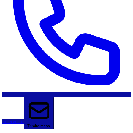
Sună acum
Trimite mesaj