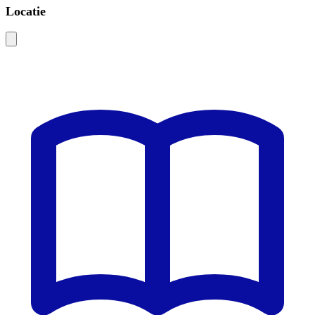
Locatie
Leaflet
|
©
OSM