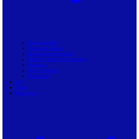
Toate articolele
Viziune de primar
Resurse pentru primarii
Politici Urbane & Guvernanta
Dialoguri
Profil de Primar
Podcast-uri
Stiri
Oferte
Despre noi