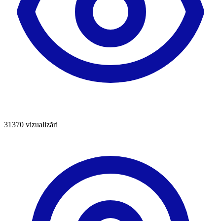
31370
vizualizări