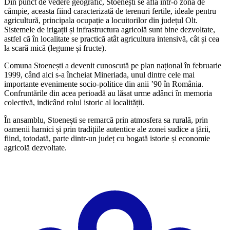
Din punct de vedere geografic, Stoenești se află într-o zonă de
câmpie, aceasta fiind caracterizată de terenuri fertile, ideale pentru
agricultură, principala ocupație a locuitorilor din județul Olt.
Sistemele de irigații și infrastructura agricolă sunt bine dezvoltate,
astfel că în localitate se practică atât agricultura intensivă, cât și cea
la scară mică (legume și fructe).
Comuna Stoenești a devenit cunoscută pe plan național în februarie
1999, când aici s-a încheiat Mineriada, unul dintre cele mai
importante evenimente socio-politice din anii ’90 în România.
Confruntările din acea perioadă au lăsat urme adânci în memoria
colectivă, indicând rolul istoric al localității.
În ansamblu, Stoenești se remarcă prin atmosfera sa rurală, prin
oamenii harnici și prin tradițiile autentice ale zonei sudice a țării,
fiind, totodată, parte dintr-un județ cu bogată istorie și economie
agricolă dezvoltate.