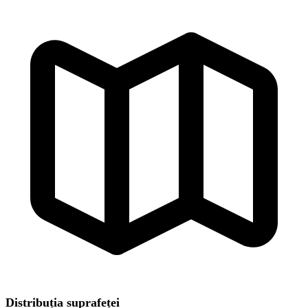
Distribuția suprafeței