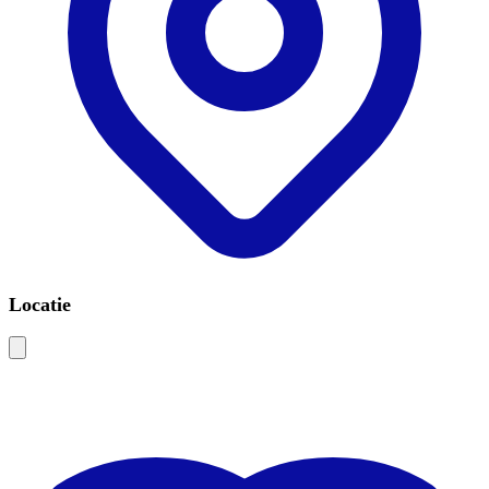
Locatie
Leaflet
|
©
OSM