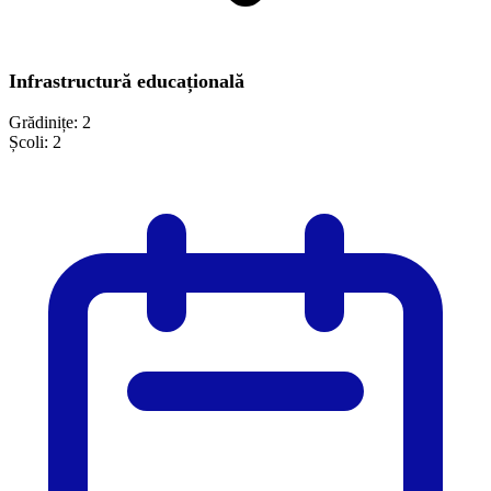
Infrastructură educațională
Grădinițe:
2
Școli:
2