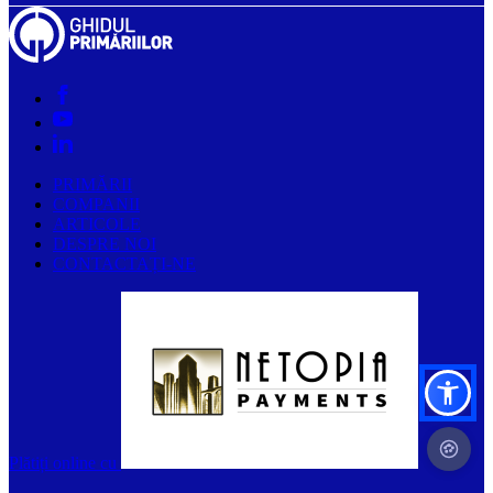
PRIMĂRII
COMPANII
ARTICOLE
DESPRE NOI
CONTACTAȚI-NE
Plătiți online cu