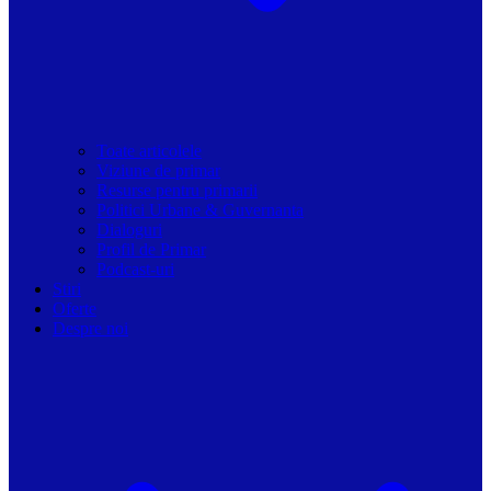
Toate articolele
Viziune de primar
Resurse pentru primarii
Politici Urbane & Guvernanta
Dialoguri
Profil de Primar
Podcast-uri
Stiri
Oferte
Despre noi