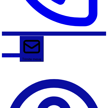
Sună acum
Trimite mesaj