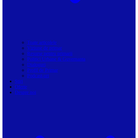
Toate articolele
Viziune de primar
Resurse pentru primarii
Politici Urbane & Guvernanta
Dialoguri
Profil de Primar
Podcast-uri
Stiri
Oferte
Despre noi