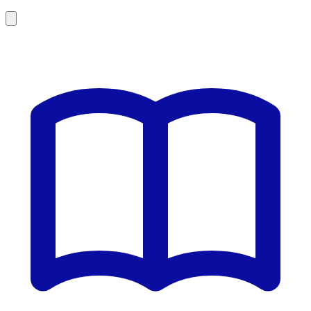
Leaflet
|
©
OSM