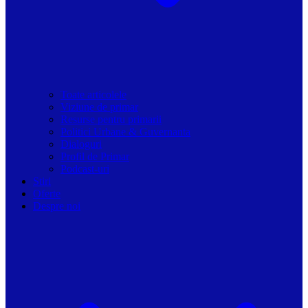
Toate articolele
Viziune de primar
Resurse pentru primarii
Politici Urbane & Guvernanta
Dialoguri
Profil de Primar
Podcast-uri
Stiri
Oferte
Despre noi