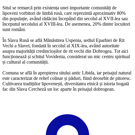
Situl se remarcă prin existența unei importante comunități de
lipoveni vorbitori de limbă rusă, care reprezintă aproximativ 80%
din populație, având rădăcini începând din secolul al XVII-lea sau
începutul secolului al XVIII-lea. De asemenea, 20% dintre locuitori
sunt români.
În Slava Rusă se află Mănăstirea Uspenia, sediul Eparhiei de Rit
Vechi a Slavei, fondată în secolul al XIX-lea, având autoritate
asupra majorității credincioșilor de rit vechi din Dobrogea. Tot aici
funcționează și schitul Vovidenia, considerat un mic centru spiritual
și cultural al comunității.
Comuna se află în apropierea sitului antic Libida, iar peisajul natural
este caracterizat de relief colinar și păduri, fiind deosebit de pitoresc.
Cultivarea tradițiilor lipovenești, diversitatea etnică și istoria bogată
fac din Slava Cercheză un loc aparte în peisajul dobrogean.